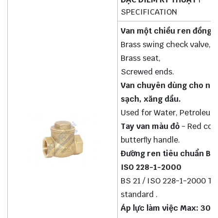
SPECIFICATION
Van một chiều ren đồng, l
Brass swing check valve, 
Brass seat,
Screwed ends.
Van chuyên dùng cho nư
sạch, xăng dầu.
Used for Water, Petroleum
Tay van màu đỏ
- Red col
butterﬂy handle.
Đường ren tiêu chuẩn BS 
ISO 228-1-2000
BS 21 / ISO 228-1-2000 T
standard .
Áp lực làm việc Max: 30 B