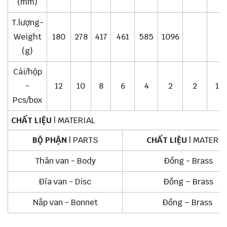
(mm)
T.lượng-
Weight
180
278
417
461
585
1096
(g)
Cái/hộp
-
12
10
8
6
4
2
2
1
Pcs/box
CHẤT LIỆU
| MATERIAL
BỘ PHẬN
| PARTS
CHẤT LIỆU
| MATERIA
Thân van - Body
Đồng - Brass
Đĩa van - Disc
Đồng – Brass
Nắp van - Bonnet
Đồng – Brass