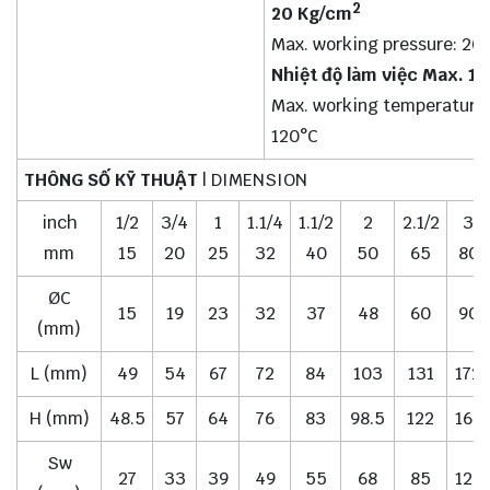
2
20 Kg/cm
Max. working pressure: 20 
Nhiệt độ làm việc Max. 1
Max. working temperature
120°C
THÔNG SỐ KỸ THUẬT
| DIMENSION
inch
1/2
3/4
1
1.1/4
1.1/2
2
2.1/2
3
mm
15
20
25
32
40
50
65
80
ØC
15
19
23
32
37
48
60
90
(mm)
L (mm)
49
54
67
72
84
103
131
172
H (mm)
48.5
57
64
76
83
98.5
122
168
Sw
27
33
39
49
55
68
85
126