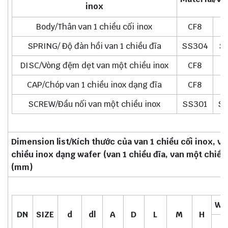
inox
Body/Thân van 1 chiều cối inox
CF8
C
SPRING/ Độ đàn hồi van 1 chiều đĩa
SS304
S
DISC/Vòng đệm dẹt van một chiều inox
CF8
C
CAP/Chóp van 1 chiều inox dạng đĩa
CF8
C
SCREW/Đầu nối van một chiều inox
SS301
S
Dimension list/Kích thước của van 1 chiều cối inox, va
chiều inox dạng wafer (van 1 chiều đĩa, van một chiều
(mm)
WE
DN
SIZE
d
dl
A
D
L
M
H
K