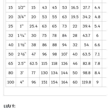
15
1/2''
15
43
45
53
16.5
27.7
4.4
0
20
3/4''
20
53
55
63
19.5
34.2
4.8
25
1''
25.4
63
65
73
22
39.4
5.4
32
1 ¼’’
30
75
78
84
28
43.7
6
40
1 ½’’
38
86
88
94
32
54
6.6
50
2 ½’’
47
96
98
107
40
63.5
7.1
65
2.5''
62.5
115
118
126
46
82.8
7.8
80
3'
77
130
134
144
50
98.8
8.4
100
4"
96
151
154
164
60
119.8
9
LƯU Ý: