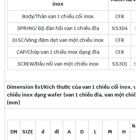
inox
Body/Thân van 1 chiều cối inox
CF8
C
SPRING/ Độ đàn hồi van 1 chiều đĩa
SS304
S
DISC/Vòng đệm dẹt van một chiều inox
CF8
C
CAP/Chóp van 1 chiều inox dạng đĩa
CF8
C
SCREW/Đầu nối van một chiều inox
SS301
S
Dimension list/Kích thước của van 1 chiều cối inox, va
chiều inox dạng wafer (van 1 chiều đĩa, van một chiều
(mm)
WE
DN
SIZE
d
dl
A
D
L
M
H
K