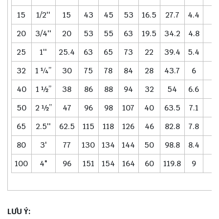
15
1/2''
15
43
45
53
16.5
27.7
4.4
0
20
3/4''
20
53
55
63
19.5
34.2
4.8
25
1''
25.4
63
65
73
22
39.4
5.4
32
1 ¼’’
30
75
78
84
28
43.7
6
40
1 ½’’
38
86
88
94
32
54
6.6
50
2 ½’’
47
96
98
107
40
63.5
7.1
65
2.5''
62.5
115
118
126
46
82.8
7.8
80
3'
77
130
134
144
50
98.8
8.4
100
4"
96
151
154
164
60
119.8
9
LƯU Ý: