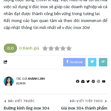
việc sử dụng V đúc inox sẽ giúp các doanh nghiệp và cá
nhân đạt được thành công bền vững trong tương lai.
Rất mong các bạn quan tâm và theo dõi
inoxmen.vn
để
cập nhật thông tin mới nhất về
v đúc inox 304!
0.0
0
Đánh giá
facebook
TÁC GIẢ
KHÁNH LINH
ADMIN
BÀI VIẾT TRƯỚC
BÀI VIẾT TIẾP THEO
Đường kính ống inox 304
Giá inox 304 thành phẩm