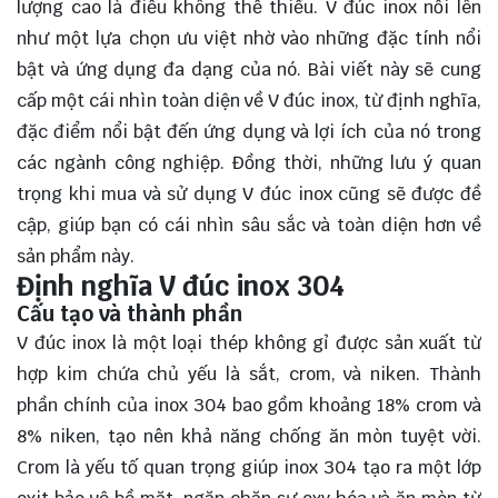
lượng cao là điều không thể thiếu. V đúc inox nổi lên
như một lựa chọn ưu việt nhờ vào những đặc tính nổi
bật và ứng dụng đa dạng của nó. Bài viết này sẽ cung
cấp một cái nhìn toàn diện về V đúc inox, từ định nghĩa,
đặc điểm nổi bật đến ứng dụng và lợi ích của nó trong
các ngành công nghiệp. Đồng thời, những lưu ý quan
trọng khi mua và sử dụng V đúc inox cũng sẽ được đề
cập, giúp bạn có cái nhìn
sâu sắc
và toàn diện hơn về
sản phẩm này.
Định nghĩa V đúc inox 304
Cấu tạo và thành phần
V đúc inox là một loại thép không gỉ được sản xuất từ
hợp kim chứa chủ yếu là sắt, crom, và niken. Thành
phần chính của inox 304 bao gồm khoảng 18% crom và
8% niken, tạo nên khả năng chống ăn mòn tuyệt vời.
Crom là yếu tố quan trọng giúp inox 304 tạo ra một lớp