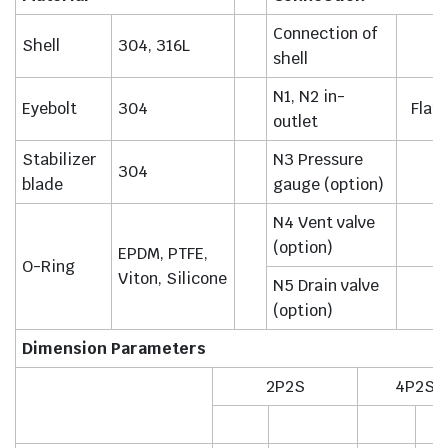
Connection of
Shell
304, 316L
shell
N1, N2 in-
Eyebolt
304
Flan
outlet
Stabilizer
N3 Pressure
304
1
blade
gauge (option)
N4 Vent valve
(option)
EPDM, PTFE,
O-Ring
Viton, Silicone
N5 Drain valve
(option)
Dimension Parameters
2P2S
4P2S