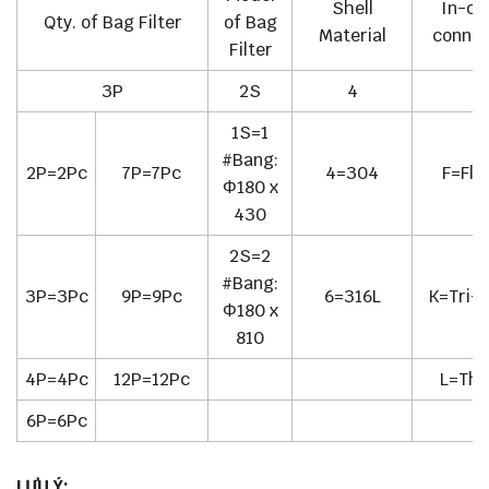
Shell
In-ou
Qty. of Bag Filter
of Bag
Material
connec
Filter
3P
2S
4
F
1S=1
#Bang:
2P=2Pc
7P=7Pc
4=304
F=Fla
Φ180 x
430
2S=2
#Bang:
3P=3Pc
9P=9Pc
6=316L
K=Tri-
Φ180 x
810
4P=4Pc
12P=12Pc
L=Thr
6P=6Pc
LƯU Ý: