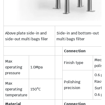
Above plate side-in and
Side-in and bottom-out
side-out multi bags filer
multi bags filter
Connection
Mecha
Max
Finish type
polis
operating
1.0Mpa
pressure
0.6 μ
Ra≤0.
Polishing
Max
precision
Surfa
operating
150°C
0.6 μ
temperature
Material
Connection