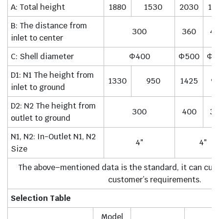
A: Total height
1880
1530
2030
16
B: The distance from
300
360
4
inlet to center
C: Shell diameter
Φ400
Φ500
Φ5
D1: N1 The height from
1330
950
1425
9
inlet to ground
D2: N2 The height from
300
400
3
outlet to ground
N1, N2: In-Outlet N1, N2
4″
4″
Size
The above–mentioned data is the standard, it can cus
customer’s requirements.
Selection Table
Model