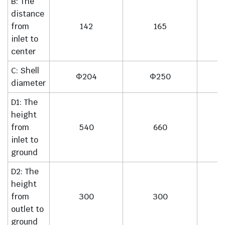
B: The
distance
from
142
165
inlet to
center
C: Shell
Φ204
Φ250
diameter
D1: The
height
from
540
660
inlet to
ground
D2: The
height
from
300
300
outlet to
ground