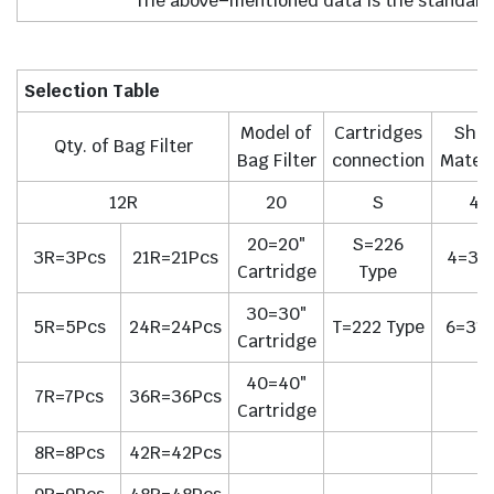
The above–mentioned data is the standard,
Selection Table
Model of
Cartridges
Shel
Qty. of Bag Filter
Bag Filter
connection
Materi
12R
20
S
4
20=20″
S=226
3R=3Pcs
21R=21Pcs
4=30
Cartridge
Type
30=30″
5R=5Pcs
24R=24Pcs
T=222 Type
6=316
Cartridge
40=40″
7R=7Pcs
36R=36Pcs
Cartridge
8R=8Pcs
42R=42Pcs