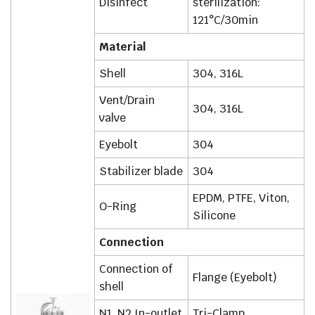
Disinfect
sterilization:
121°C/30min
Material
Shell
304, 316L
Vent/Drain
304, 316L
valve
Eyebolt
304
Stabilizer blade
304
EPDM, PTFE, Viton,
O-Ring
Silicone
Connection
Connection of
Flange (Eyebolt)
shell
N1, N2 In-outlet
Tri-Clamp