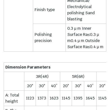
Mechanical/
Electrolytical
Finish type
polishing Sand
blasting
0.3 μ m Inner
Polishing
Surface Ra≤0.3 μ
precision
m0.4 μ m Outside
Surface Ra≤0.4 μ m
Dimension Parameters
3R(4R)
5R(6R)
20″
30″
40”
20″
30″
40”
20″
A: Total
1123
1373
1623
1145
1395
1645
1145
height