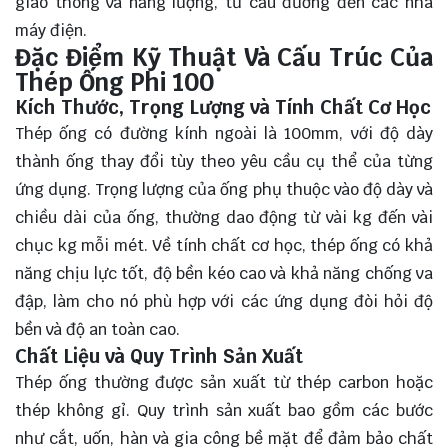
giao thông và năng lượng, từ cầu đường đến các nhà
máy điện.
Đặc Điểm Kỹ Thuật Và Cấu Trúc Của
Thép Ống Phi 100
Kích Thước, Trọng Lượng và Tính Chất Cơ Học
Thép ống có đường kính ngoài là 100mm, với độ dày
thành ống thay đổi tùy theo yêu cầu cụ thể của từng
ứng dụng. Trọng lượng của ống phụ thuộc vào độ dày và
chiều dài của ống, thường dao động từ vài kg đến vài
chục kg mỗi mét. Về tính chất cơ học, thép ống có khả
năng chịu lực tốt, độ bền kéo cao và khả năng chống va
đập, làm cho nó phù hợp với các ứng dụng đòi hỏi độ
bền và độ an toàn cao.
Chất Liệu và Quy Trình Sản Xuất
Thép ống thường được sản xuất từ thép carbon hoặc
thép không gỉ. Quy trình sản xuất bao gồm các bước
như cắt, uốn, hàn và gia công bề mặt để đảm bảo chất