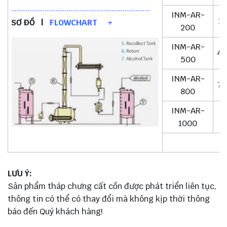
…………………………………………………………………
INM-AR-
1
SƠ ĐỒ |
FLOWCHART +
200
INM-AR-
40
500
INM-AR-
7
800
INM-AR-
1000
LƯU Ý:
Sản phẩm tháp chưng cất cồn được phát triển liên tục,
thông tin có thể có thay đổi mà không kịp thời thông
báo đến Quý khách hàng!