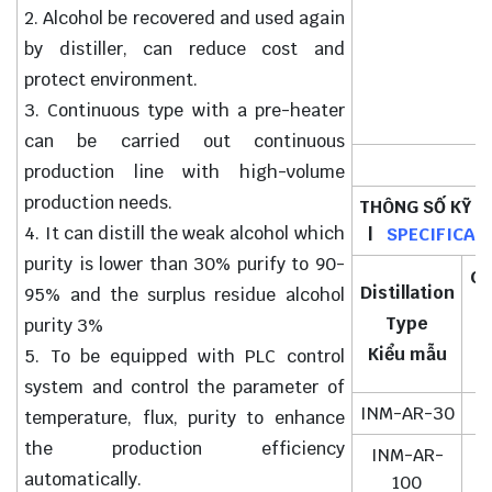
2. Alcohol be recovered and used again
by distiller, can reduce cost and
protect environment.
3. Continuous type with a pre-heater
can be carried out continuous
production line with high-volume
production needs.
THÔNG SỐ KỸ 
4. It can distill the weak alcohol which
|
SPECIFICAT
purity is lower than 30% purify to 90-
Ca
Distillation
95% and the surplus residue alcohol
(
Type
purity 3%
Kiểu mẫu
5. To be equipped with PLC control
system and control the parameter of
INM-AR-30
2
temperature, flux, purity to enhance
the production efficiency
INM-AR-
8
automatically.
100