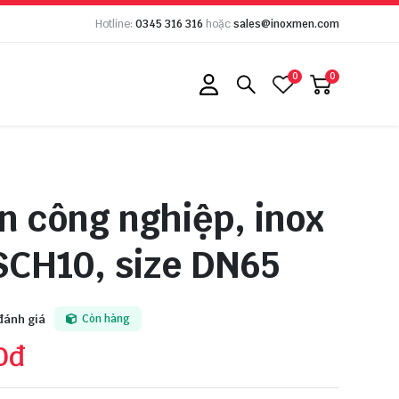
Hotline:
0345 316 316
hoặc
sales@inoxmen.com
0
0
n công nghiệp, inox
SCH10, size DN65
đánh giá
Còn hàng
0đ