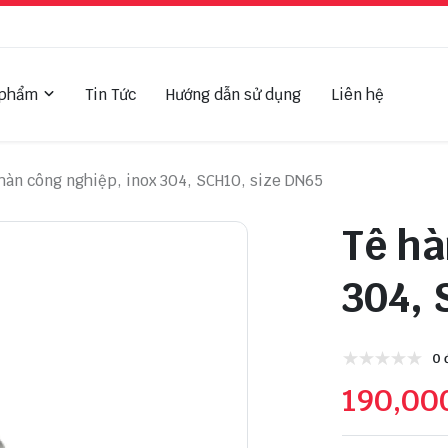
 phẩm
Tin Tức
Hướng dẫn sử dụng
Liên hệ
hàn công nghiệp, inox 304, SCH10, size DN65
Tê hà
304, 
0 
190,00