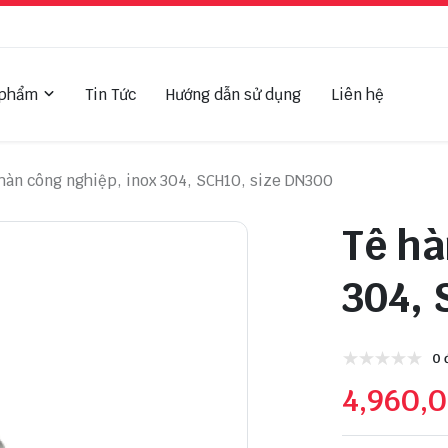
 phẩm
Tin Tức
Hướng dẫn sử dụng
Liên hệ
hàn công nghiệp, inox 304, SCH10, size DN300
Tê hà
304, 
0 
4,960,