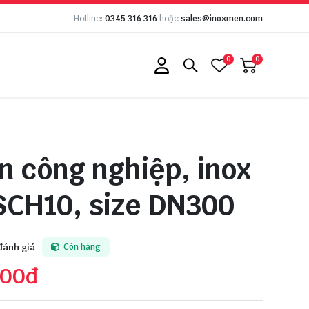
Hotline:
0345 316 316
hoặc
sales@inoxmen.com
0
0
n công nghiệp, inox
SCH10, size DN300
đánh giá
Còn hàng
000đ