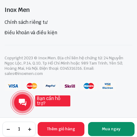
Inox Men
Chính sách riêng tư
Điều khoản và điều kiện
Copyright 2023 © Inox Men. Địa chỉ liên hệ chứng từ: 24 Nguyễn
Ngọc Lộc, P.14, Q.10, Tp Hồ Chí Minh hoặc 989 Tam Trinh, Yên Sở,
Hoàng Mai, Hà Nội. Điện thoại: 0345316316. Email:
sales@inoxmen.com
Bạn cần hỗ
trợ?
Thêm giỏ hàng
Mua ngay
TRANG CHỦ
YÊU THÍCH
TÀI KHOẢN
NGÀNH HÀNG
TÌM KIẾM