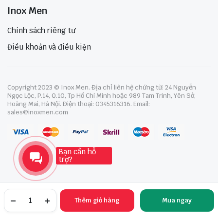
Inox Men
Chính sách riêng tư
Điều khoản và điều kiện
Copyright 2023 © Inox Men. Địa chỉ liên hệ chứng từ: 24 Nguyễn
Ngọc Lộc, P.14, Q.10, Tp Hồ Chí Minh hoặc 989 Tam Trinh, Yên Sở,
Hoàng Mai, Hà Nội. Điện thoại: 0345316316. Email:
sales@inoxmen.com
Bạn cần hỗ
trợ?
Thêm giỏ hàng
Mua ngay
TRANG CHỦ
YÊU THÍCH
TÀI KHOẢN
NGÀNH HÀNG
TÌM KIẾM