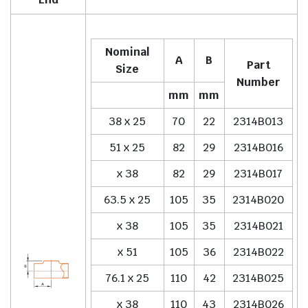
Nominal
A
B
Part
Size
Number
mm
mm
38 x 25
70
22
2314B013
51 x 25
82
29
2314B016
x 38
82
29
2314B017
63.5 x 25
105
35
2314B020
x 38
105
35
2314B021
x 51
105
36
2314B022
76.1 x 25
110
42
2314B025
x 38
110
43
2314B026