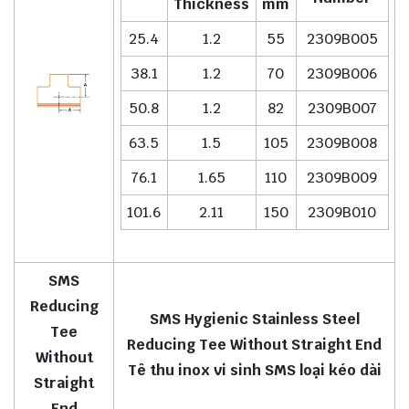
Thickness
mm
25.4
1.2
55
2309B005
38.1
1.2
70
2309B006
50.8
1.2
82
2309B007
63.5
1.5
105
2309B008
76.1
1.65
110
2309B009
101.6
2.11
150
2309B010
SMS
Reducing
SMS Hygienic Stainless Steel
Tee
Reducing Tee Without Straight End
Without
Tê thu inox vi sinh SMS loại kéo dài
Straight
End