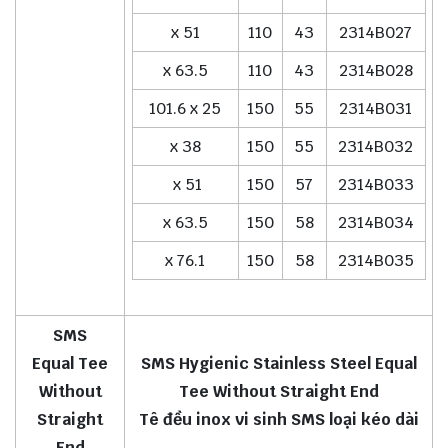
x 51
110
43
2314B027
x 63.5
110
43
2314B028
101.6 x 25
150
55
2314B031
x 38
150
55
2314B032
x 51
150
57
2314B033
x 63.5
150
58
2314B034
x 76.1
150
58
2314B035
SMS
Equal Tee
SMS Hygienic Stainless Steel Equal
Without
Tee Without Straight End
Straight
Tê đều inox vi sinh SMS loại kéo dài
End