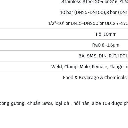
Stainless Steel 304 or 316L/1.
10 bar (DN25-DN100),8 bar (D
1/2"-10" or DN15-DN250 or OD12.7-27
1.5-10mm
Ra0.8~1.6μm
3A, SMS, DIN, RJT, IDF,
Weld, Clamp, Male, Female, Flange, 
Food & Beverage & Chemicals
óng gương, chuẩn SMS, loại dài, nối hàn, size 108 được ph