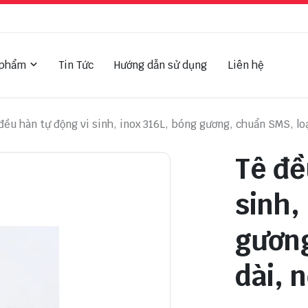
 phẩm
Tin Tức
Hướng dẫn sử dụng
Liên hệ
đều hàn tự động vi sinh, inox 316L, bóng gương, chuẩn SMS, loạ
Tê đề
sinh,
gương
dài, 