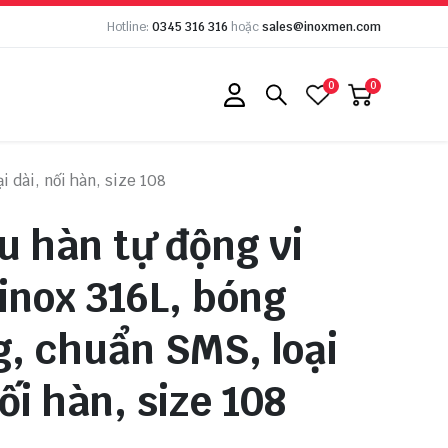
Hotline:
0345 316 316
hoặc
sales@inoxmen.com
0
0
i dài, nối hàn, size 108
u hàn tự động vi
 inox 316L, bóng
, chuẩn SMS, loại
nối hàn, size 108