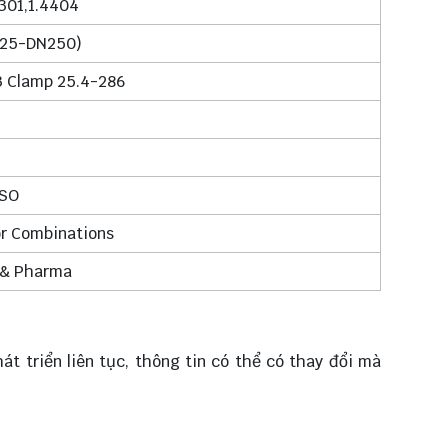
4301,1.4404
N125-DN250)
3 Clamp 25.4-286
ISO
or Combinations
 & Pharma
át triển liên tục, thông tin có thể có thay đổi mà