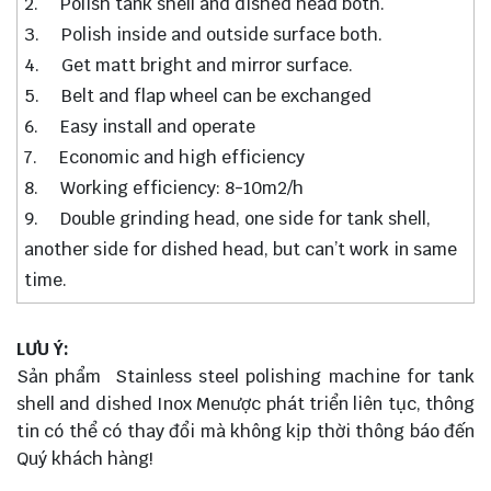
2. Polish tank shell and dished head both.
3. Polish inside and outside surface both.
4. Get matt bright and mirror surface.
5. Belt and flap wheel can be exchanged
6. Easy install and operate
7. Economic and high efficiency
8. Working efficiency: 8-10m2/h
9. Double grinding head, one side for tank shell,
another side for dished head, but can’t work in same
time.
LƯU Ý:
Sản phẩm Stainless steel polishing machine for tank
shell and dished Inox Menược phát triển liên tục, thông
tin có thể có thay đổi mà không kịp thời thông báo đến
Quý khách hàng!