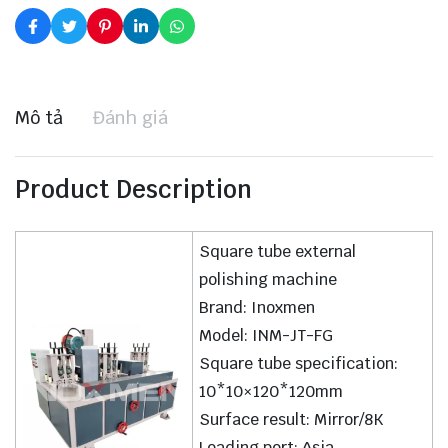
Mô tả
Đánh giá
Product Description
Square tube external
polishing machine
Brand: Inoxmen
Model: INM-JT-FG
Square tube specification:
10*10×120*120mm
Surface result: Mirror/8K
Loading port: Asia