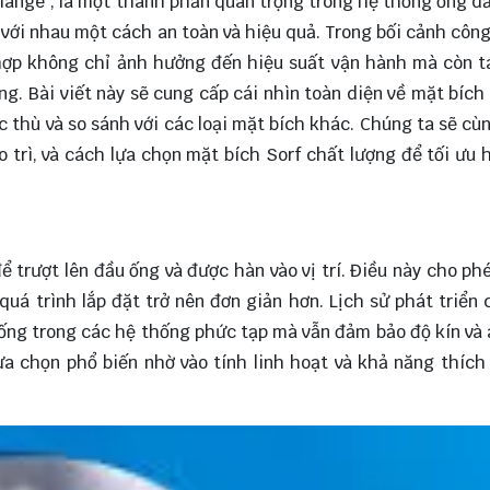
 flange", là một thành phần quan trọng trong hệ thống ống d
g với nhau một cách an toàn và hiệu quả. Trong bối cảnh côn
 hợp không chỉ ảnh hưởng đến hiệu suất vận hành mà còn 
ng. Bài viết này sẽ cung cấp cái nhìn toàn diện về mặt bích 
c thù và so sánh với các loại mặt bích khác. Chúng ta sẽ c
 trì, và cách lựa chọn mặt bích Sorf chất lượng để tối ưu 
ể trượt lên đầu ống và được hàn vào vị trí. Điều này cho ph
uá trình lắp đặt trở nên đơn giản hơn. Lịch sử phát triển
 ống trong các hệ thống phức tạp mà vẫn đảm bảo độ kín và 
ựa chọn phổ biến nhờ vào tính linh hoạt và khả năng thích