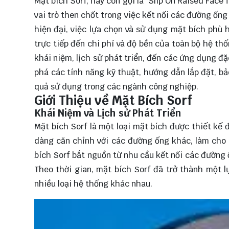
Mặt bích Sorf, hay còn gọi là "Slip On Raised Face
vai trò then chốt trong việc kết nối các đường ốn
hiện đại, việc lựa chọn và sử dụng mặt bích phù
trực tiếp đến chi phí và độ bền của toàn bộ hệ thố
khái niệm, lịch sử phát triển, đến các ứng dụng đặ
phá
các tính năng kỹ thuật, hướng dẫn lắp đặt, bảo
quả sử dụng trong các ngành công nghiệp.
Giới Thiệu về Mặt Bích Sorf
Khái Niệm và Lịch sử Phát Triển
Mặt bích Sorf là một loại mặt bích được thiết kế đ
dàng căn chỉnh với các đường ống khác, làm cho q
bích Sorf bắt nguồn từ nhu cầu kết nối các đường
Theo thời gian, mặt bích Sorf đã trở thành một l
nhiều loại hệ thống khác nhau.