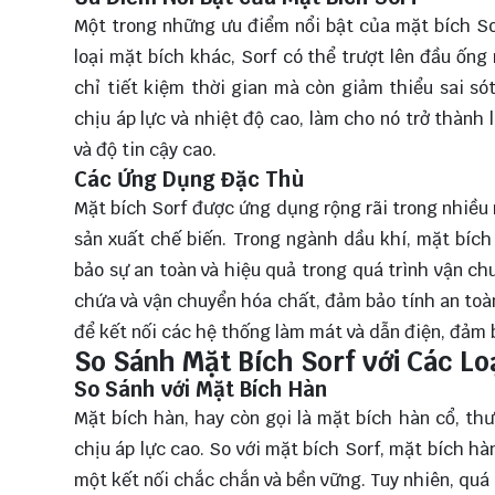
Một trong những ưu điểm nổi bật của mặt bích So
loại mặt bích khác, Sorf có thể trượt lên đầu ống
chỉ tiết kiệm thời gian mà còn giảm thiểu sai só
chịu áp lực và nhiệt độ cao, làm cho nó trở thành
và độ tin cậy cao.
Các Ứng Dụng Đặc Thù
Mặt bích Sorf được ứng dụng rộng rãi trong nhiều 
sản xuất chế biến. Trong ngành dầu khí, mặt bíc
bảo sự an toàn và hiệu quả trong quá trình vận ch
chứa và vận chuyển hóa chất, đảm bảo tính an toà
để kết nối các hệ thống làm mát và dẫn điện, đảm b
So Sánh Mặt Bích Sorf với Các Lo
So Sánh với Mặt Bích Hàn
Mặt bích hàn, hay còn gọi là mặt bích hàn cổ, t
chịu áp lực cao. So với mặt bích Sorf, mặt bích hà
một kết nối chắc chắn và bền vững. Tuy nhiên, quá 