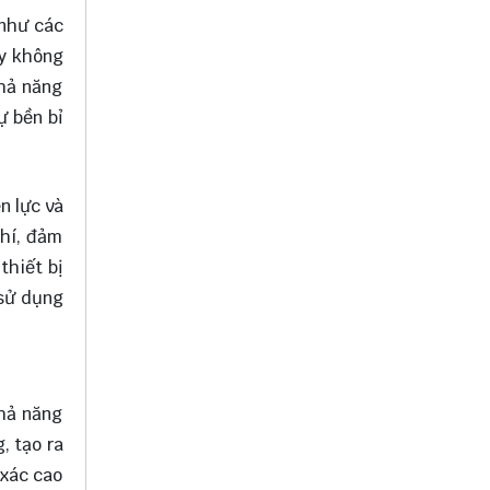
 như các
ày không
khả năng
ự bền bỉ
n lực và
khí, đảm
thiết bị
 sử dụng
khả năng
, tạo ra
 xác cao