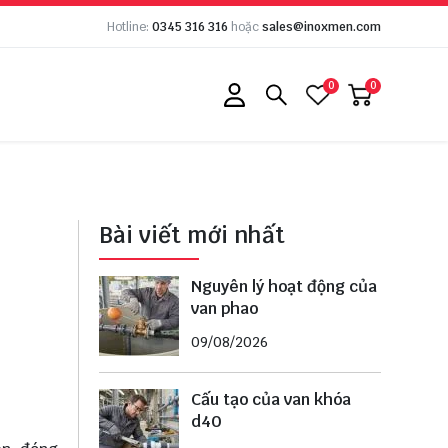
Hotline:
0345 316 316
hoặc
sales@inoxmen.com
0
0
Bài viết mới nhất
Nguyên lý hoạt động của
van phao
09/08/2026
Cấu tạo của van khóa
d40