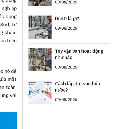
ẫn, đóng
09/08/2026
g nghiệp
tác động
Dn40 là gì?
Sorf, từ
09/08/2026
ùng
khám
hóa hiệu
Tay vặn van hoạt động
như nào
09/08/2026
ép nó dễ
 của mặt
Cách lắp đặt van búa
an toàn.
nước?
 ứng với
09/08/2026