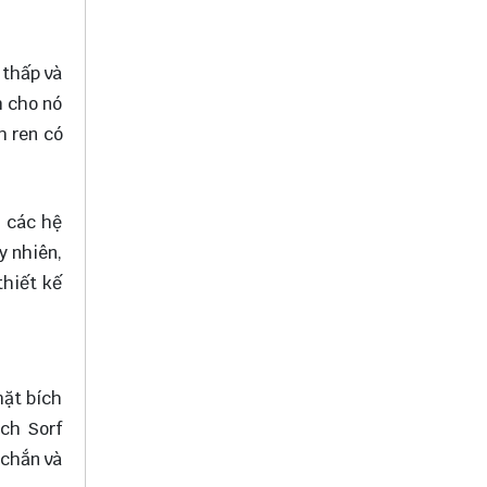
 thấp và
m cho nó
h ren có
g các hệ
y nhiên,
thiết kế
mặt bích
ích Sorf
 chắn và