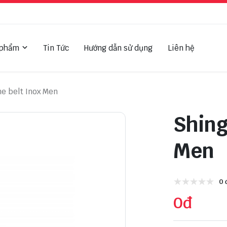
 phẩm
Tin Tức
Hướng dẫn sử dụng
Liên hệ
e belt Inox Men
Shing
Men
0 
0đ