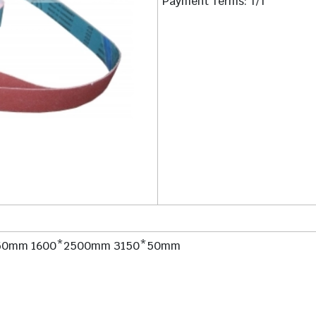
Payment Terms: T/T
500*50mm 1600*2500mm 3150*50mm