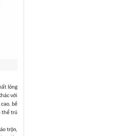
hất lỏng
Khác với
 cao, bề
 thể trú
áo trộn,