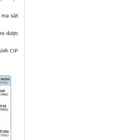
o ma sát
cho dược
sinh CIP