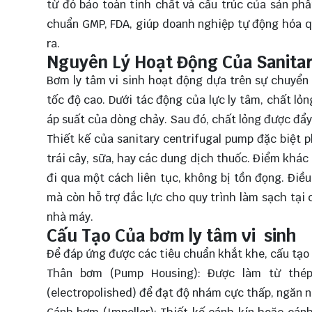
từ đó bảo toàn tính chất và cấu trúc của sản phẩ
chuẩn GMP, FDA, giúp doanh nghiệp tự động hóa q
ra.
Nguyên Lý Hoạt Động Của Sanita
Bơm ly tâm vi sinh hoạt động dựa trên sự chuyển
tốc độ cao. Dưới tác động của lực ly tâm, chất lỏ
áp suất của dòng chảy. Sau đó, chất lỏng được đẩy
Thiết kế của sanitary centrifugal pump đặc biệt 
trái cây, sữa, hay các dung dịch thuốc. Điểm khác
đi qua một cách liên tục, không bị tồn đọng. Điề
mà còn hỗ trợ đắc lực cho quy trình làm sạch tại 
nhà máy.
Cấu Tạo Của bơm ly tâm vi sinh
Để đáp ứng được các tiêu chuẩn khắt khe, cấu tạo 
Thân bơm (Pump Housing): Được làm từ thé
(electropolished) để đạt độ nhám cực thấp, ngăn 