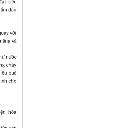
đạt tiêu
phẩm đầu
quay với
 năng và
như nước
òng chảy
hiệu quả
sinh cho
:
iện hóa