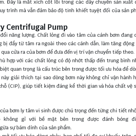
m. Đây là mắt xích cốt lõi trong các dây chuyền sản xuất 
uy trình mà vẫn đảm bảo độ tinh khiết tuyệt đối của sản 
ry Centrifugal Pump
 đổi năng lượng. Chất lỏng đi vào tâm của cánh bơm đang 
ng bị đẩy từ tâm ra ngoài theo các cánh dẫn, làm tăng động
 qua cửa ra của bơm để đưa đến vị trí vận chuyển tiếp theo.
phù hợp với các chất lỏng có độ nhớt thấp đến trung bình 
 biệt quan trọng là cấu trúc bên trong được tối ưu hóa để d
u này giải thích tại sao dòng bơm này không chỉ vận hành 
chỗ (CIP), giúp tiết kiệm đáng kể thời gian và hóa chất vệ 
của bơm ly tâm vi sinh được chú trọng đến từng chi tiết nhỏ
p không gỉ với bề mặt bên trong được đánh bóng đ
ngừa sự bám dính của sản phẩm.