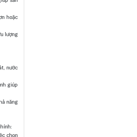
giúp sản
đơn hoặc
ưu lượng
át, nước
ánh giúp
Khả năng
chính:
iệc chọn