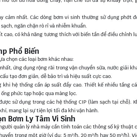
 mở tối ưu hóa dòng chảy, hạn chế tối đa sự khuấy trộn, 
hạy cảm nhất. Các dòng bơm vi sinh thường sử dụng phớt 
 sạch, ngăn chặn rò rỉ và nhiễm khuẩn.
 cao, có khả năng tương thích với biến tần để điều chỉnh l
mp Phổ Biến
ựa chọn các loại bơm khác nhau:
 nhất, ứng dụng rộng rãi trong vận chuyển sữa, nước giải kh
 cấu tạo đơn giản, dễ bảo trì và hiệu suất cực cao.
 khi hệ thống cần áp suất đẩy cao. Thiết kế nhiều tầng c
g ống phức tạp hoặc qua màng lọc.
 được sử dụng trong các hệ thống CIP (làm sạch tại chỗ). 
hí, mang lại sự tiện lợi tối đa khi vận hành.
ọn Bơm Ly Tâm Vi Sinh
, người quản lý nhà máy cần tính toán các thông số kỹ thuật 
huyển trong một giờ (ví dụ: 5 m³/h, 20 m³/h hay 50 m³/h). V