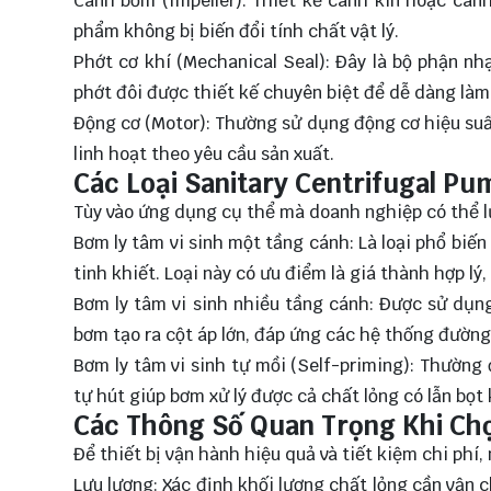
Cánh bơm (Impeller): Thiết kế cánh kín hoặc cánh
phẩm không bị biến đổi tính chất vật lý.
Phớt cơ khí (Mechanical Seal): Đây là bộ phận n
phớt đôi được thiết kế chuyên biệt để dễ dàng làm
Động cơ (Motor): Thường sử dụng động cơ hiệu suất
linh hoạt theo yêu cầu sản xuất.
Các Loại Sanitary Centrifugal Pu
Tùy vào ứng dụng cụ thể mà doanh nghiệp có thể l
Bơm ly tâm vi sinh một tầng cánh: Là loại phổ biến
tinh khiết. Loại này có ưu điểm là giá thành hợp lý,
Bơm ly tâm vi sinh nhiều tầng cánh: Được sử dụng
bơm tạo ra cột áp lớn, đáp ứng các hệ thống đườn
Bơm ly tâm vi sinh tự mồi (Self-priming): Thường
tự hút giúp bơm xử lý được cả chất lỏng có lẫn bọt k
Các Thông Số Quan Trọng Khi Ch
Để thiết bị vận hành hiệu quả và tiết kiệm chi phí
Lưu lượng: Xác định khối lượng chất lỏng cần vận c