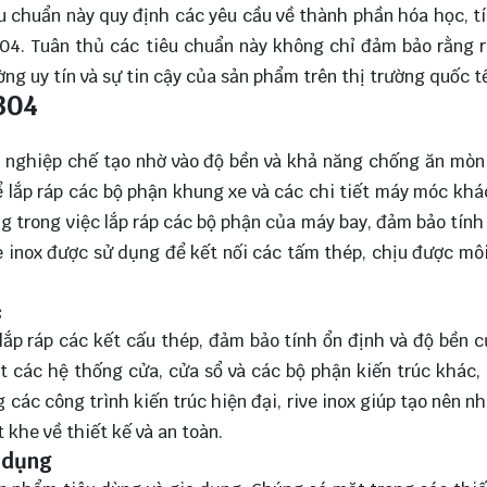
 chuẩn này quy định các yêu cầu về thành phần hóa học, t
304. Tuân thủ các tiêu chuẩn này không chỉ đảm bảo rằng r
g uy tín và sự tin cậy của sản phẩm trên thị trường quốc t
304
g nghiệp chế tạo nhờ vào độ bền và khả năng chống ăn mòn
 lắp ráp các bộ phận khung xe và các chi tiết máy móc khá
ng trong việc lắp ráp các bộ phận của máy bay, đảm bảo tính
ve inox được sử dụng để kết nối các tấm thép, chịu được mô
c
lắp ráp các kết cấu thép, đảm bảo tính ổn định và độ bền 
t các hệ thống cửa, cửa sổ và các bộ phận kiến trúc khác,
các công trình kiến trúc hiện đại, rive inox giúp tạo nên n
khe về thiết kế và an toàn.
a dụng