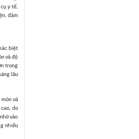
cụ y tế,
iện, đảm
hác biệt
òn và độ
ơn trong
sáng lâu
n mòn và
 cao, do
 nhờ vào
ng nhiều