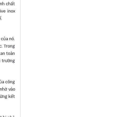
ính chất
ive inox
ế.
 của nó.
c. Trong
 an toàn
i trường
của công
 nhờ vào
hững kết