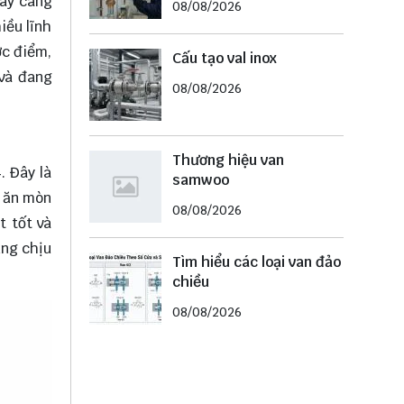
gày càng
08/08/2026
iều lĩnh
ợc điểm,
Cấu tạo val inox
 và đang
08/08/2026
Thương hiệu van
. Đây là
samwoo
g ăn mòn
08/08/2026
t tốt và
ăng chịu
Tìm hiểu các loại van đảo
chiều
08/08/2026