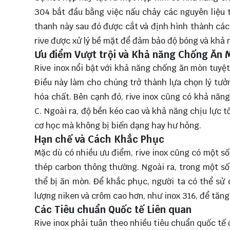
304 bắt đầu bằng việc nấu chảy các nguyên liệu 
thanh này sau đó được cắt và định hình thành các
rive được xử lý bề mặt để đảm bảo độ bóng và khả
Ưu điểm Vượt trội và Khả năng Chống Ăn 
Rive inox nổi bật với khả năng chống ăn mòn tuyệ
Điều này làm cho chúng trở thành lựa chọn lý tư
hóa chất. Bên cạnh đó, rive inox cũng có khả năng
C. Ngoài ra, độ bền kéo cao và khả năng chịu lực 
cơ học mà không bị biến dạng hay hư hỏng.
Hạn chế và Cách Khắc Phục
Mặc dù có nhiều ưu điểm, rive inox cũng có một số 
thép carbon thông thường. Ngoài ra, trong một số
thể bị ăn mòn. Để khắc phục, người ta có thể sử
lượng niken và crôm cao hơn, như inox 316, để tă
Các Tiêu chuẩn Quốc tế Liên quan
Rive inox phải tuân theo nhiều tiêu chuẩn quốc tế