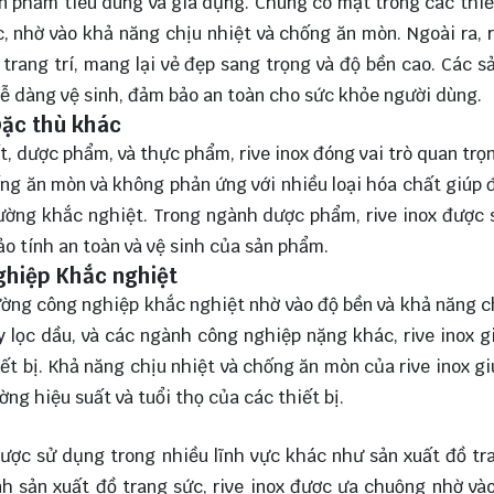
ản phẩm tiêu dùng và gia dụng. Chúng có mặt trong các thiế
, nhờ vào khả năng chịu nhiệt và chống ăn mòn. Ngoài ra, r
trang trí, mang lại vẻ đẹp sang trọng và độ bền cao. Các 
dễ dàng vệ sinh, đảm bảo an toàn cho sức khỏe người dùng.
ặc thù khác
, dược phẩm, và thực phẩm, rive inox đóng vai trò quan trọ
hống ăn mòn và không phản ứng với nhiều loại hóa chất giúp
trường khắc nghiệt. Trong ngành dược phẩm, rive inox được
ảo tính an toàn và vệ sinh của sản phẩm.
ghiệp Khắc nghiệt
ường công nghiệp khắc nghiệt nhờ vào độ bền và khả năng 
 lọc dầu, và các ngành công nghiệp nặng khác, rive inox 
iết bị. Khả năng chịu nhiệt và chống ăn mòn của rive inox g
ờng hiệu suất và tuổi thọ của các thiết bị.
ược sử dụng trong nhiều lĩnh vực khác như sản xuất đồ tr
ành sản xuất đồ trang sức, rive inox được ưa chuộng nhờ và