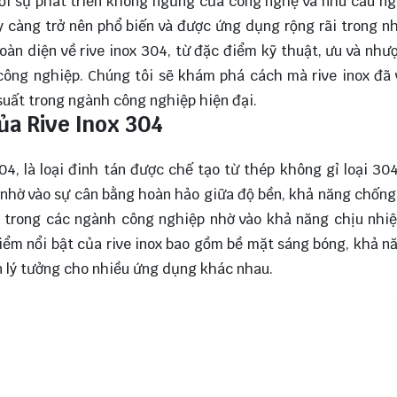
Với sự phát triển không ngừng của công nghệ và nhu cầu n
ày càng trở nên phổ biến và được ứng dụng rộng rãi trong nh
toàn diện về rive inox 304, từ đặc điểm kỹ thuật, ưu và như
công nghiệp. Chúng tôi sẽ
khám phá
cách mà rive inox đã
 suất trong ngành công nghiệp hiện đại.
ủa Rive Inox 304
04, là loại đinh tán được chế tạo từ thép không gỉ loại 304
 nhờ vào sự cân bằng hoàn hảo giữa độ bền, khả năng chốn
i trong các ngành công nghiệp nhờ vào khả năng chịu nhiệ
điểm nổi bật của rive inox bao gồm bề mặt sáng bóng, khả n
họn lý tưởng cho nhiều ứng dụng khác nhau.