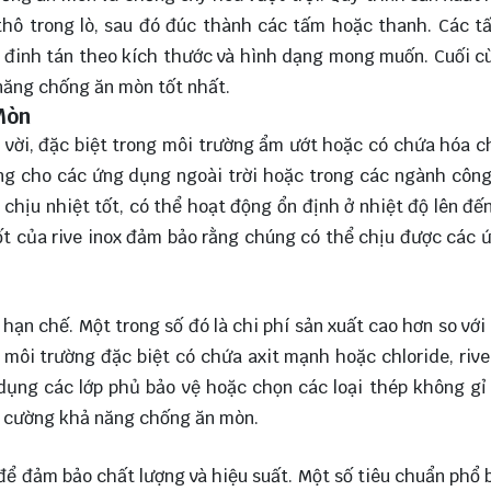
thô trong lò, sau đó đúc thành các tấm hoặc thanh. Các 
 đinh tán theo kích thước và hình dạng mong muốn. Cuối c
 năng chống ăn mòn tốt nhất.
Mòn
t vời, đặc biệt trong môi trường ẩm ướt hoặc có chứa hóa c
ởng cho các ứng dụng ngoài trời hoặc trong các ngành côn
 chịu nhiệt tốt, có thể hoạt động ổn định ở nhiệt độ lên đế
tốt của rive inox đảm bảo rằng chúng có thể chịu được các 
hạn chế. Một trong số đó là chi phí sản xuất cao hơn so với 
 môi trường đặc biệt có chứa axit mạnh hoặc chloride, rive
 dụng các lớp phủ bảo vệ hoặc chọn các loại thép không g
ng cường khả năng chống ăn mòn.
 để đảm bảo chất lượng và hiệu suất. Một số tiêu chuẩn phổ 