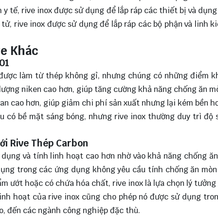
 tế, rive inox được sử dụng để lắp ráp các thiết bị và dụng 
tử, rive inox được sử dụng để lắp ráp các bộ phận và linh k
ve Khác
201
tán được làm từ thép không gỉ, nhưng chúng có những điểm k
m lượng niken cao hơn, giúp tăng cường khả năng chống ăn m
gan cao hơn, giúp giảm chi phí sản xuất nhưng lại kém bền h
ều có bề mặt sáng bóng, nhưng rive inox thường duy trì độ 
với Rive Thép Carbon
ng dụng và tính linh hoạt cao hơn nhờ vào khả năng chống ă
 dụng trong các ứng dụng không yêu cầu tính chống ăn mòn
ẩm ướt hoặc có chứa hóa chất, rive inox là lựa chọn lý tưởng
linh hoạt của rive inox cũng cho phép nó được sử dụng tro
o, đến các ngành công nghiệp đặc thù.