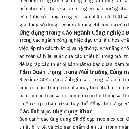
Rive inox cũng được sử dụng rộng rãi trong các s
bếp như nồi, chảo, và các dụng cụ nấu nướng khác
còn được sử dụng trong các sản phẩm nội thất và 
gia dụng sử dụng rive inox không chỉ bền mà còn 
Ứng dụng trong Các Ngành Công nghiệp Đ
Trong các ngành công nghiệp đặc thù như hóa chất
việc lắp ráp các thiết bị và hệ thống. Khả năng c
an toàn và hiệu suất của các thiết bị trong môi 
để lắp ráp các thiết bị sản xuất và bảo quản, đảm b
Tầm Quan trọng trong Môi trường Công n
Rive inox 304 được đánh giá cao trong các môi tr
mòn của nó. Trong các nhà máy hóa chất, nhà máy
bảo tính an toàn và độ bền của các hệ thống và th
thiểu chi phí bảo trì và thay thế, đồng thời tăng cư
Các lĩnh vực Ứng dụng Khác
Bên cạnh các ứng dụng đã đề cập, rive inox còn đ
thiết bị y tế, và các sản phẩm điện tử. Trong ng