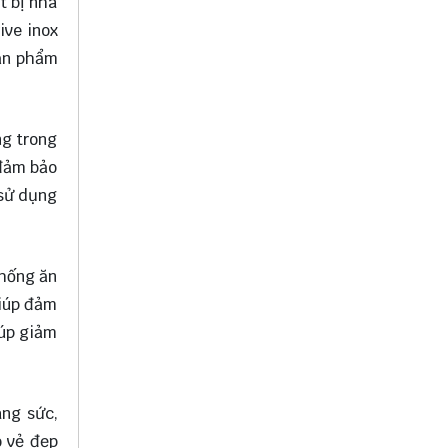
t bị nhà
ive inox
sản phẩm
ng trong
 đảm bảo
 sử dụng
chống ăn
giúp đảm
iúp giảm
ang sức,
o vẻ đẹp