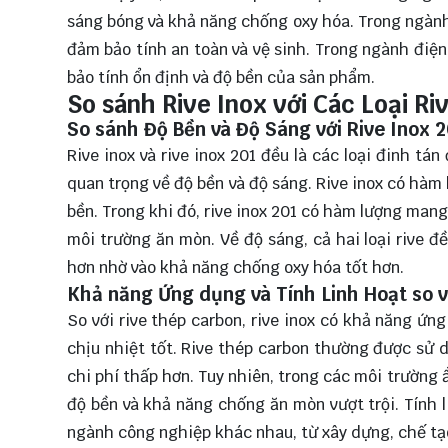
sáng bóng và khả năng chống oxy hóa. Trong ngành y
đảm bảo tính an toàn và vệ sinh. Trong ngành điện 
bảo tính ổn định và độ bền của sản phẩm.
So sánh Rive Inox với Các Loại Ri
So sánh Độ Bền và Độ Sáng với Rive Inox 
Rive inox và rive inox 201 đều là các loại đinh 
quan trọng về độ bền và độ sáng. Rive inox có hà
bền. Trong khi đó, rive inox 201 có hàm lượng man
môi trường ăn mòn. Về độ sáng, cả hai loại rive đ
hơn nhờ vào khả năng chống oxy hóa tốt hơn.
Khả năng Ứng dụng và Tính Linh Hoạt so 
So với rive thép carbon, rive inox có khả năng ứ
chịu nhiệt tốt. Rive thép carbon thường được sử
chi phí thấp hơn. Tuy nhiên, trong các môi trường 
độ bền và khả năng chống ăn mòn vượt trội. Tính 
ngành công nghiệp khác nhau, từ xây dựng, chế tạ