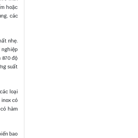
tấm hoặc
ùng, các
hất nhẹ.
g nghiệp
n 870 độ
ứng suất
các loại
 inox có
ỉ có hàm
biến bao