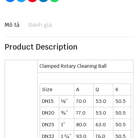
Mô tả
Đánh giá
Product Description
Clamped Rotary Cleaning Ball
Size
A
Q
K
DN15
½”
70.0
53.0
50.5
DN20
¾”
77.0
53.0
50.5
DN25
1”
80.0
63.0
50.5
DN32
1 ¼”
93.0
76.0
50.5