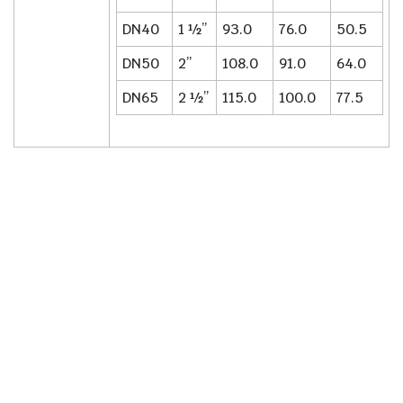
DN40
1 ½”
93.0
76.0
50.5
DN50
2”
108.0
91.0
64.0
DN65
2 ½”
115.0
100.0
77.5