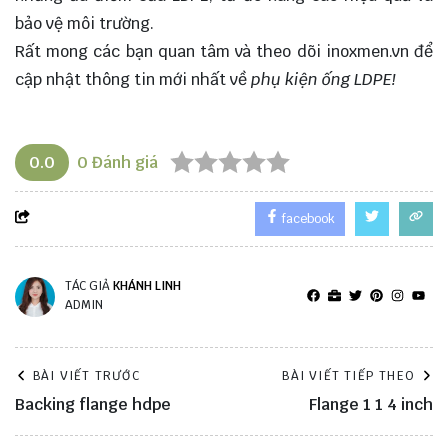
bảo vệ môi trường.
Rất mong các bạn quan tâm và theo dõi
inoxmen.vn
để
cập nhật thông tin mới nhất về
phụ kiện ống LDPE!
0.0
0
Đánh giá
facebook
TÁC GIẢ
KHÁNH LINH
ADMIN
BÀI VIẾT TRƯỚC
BÀI VIẾT TIẾP THEO
Backing flange hdpe
Flange 1 1 4 inch