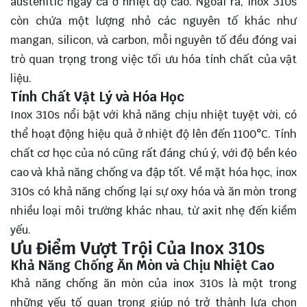
austenitic ngay cả ở nhiệt độ cao. Ngoài ra, inox 310s
còn chứa một lượng nhỏ các nguyên tố khác như
mangan, silicon, và carbon, mỗi nguyên tố đều đóng vai
trò quan trọng trong việc tối ưu hóa tính chất của vật
liệu.
Tính Chất Vật Lý và Hóa Học
Inox 310s nổi bật với khả năng chịu nhiệt tuyệt vời, có
thể hoạt động hiệu quả ở nhiệt độ lên đến 1100°C. Tính
chất cơ học của nó cũng rất đáng chú ý, với độ bền kéo
cao và khả năng chống va đập tốt. Về mặt hóa học, inox
310s có khả năng chống lại sự oxy hóa và ăn mòn trong
nhiều loại môi trường khác nhau, từ axit nhẹ đến kiềm
yếu.
Ưu Điểm Vượt Trội Của Inox 310s
Khả Năng Chống Ăn Mòn và Chịu Nhiệt Cao
Khả năng chống ăn mòn của inox 310s là một trong
những yếu tố quan trọng giúp nó trở thành lựa chọn