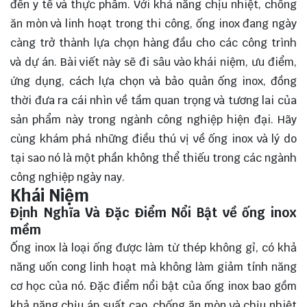
đến y tế và thực phẩm. Với khả năng chịu nhiệt, chống
ăn mòn và linh hoạt trong thi công, ống inox đang ngày
càng trở thành lựa chọn hàng đầu cho các công trình
và dự án. Bài viết này sẽ đi sâu vào khái niệm, ưu điểm,
ứng dụng, cách lựa chọn và bảo quản ống inox, đồng
thời đưa ra cái nhìn về tầm quan trọng và tương lai của
sản phẩm này trong ngành công nghiệp hiện đại. Hãy
cùng
khám phá
những điều thú vị về ống inox và lý do
tại sao nó là một phần không thể thiếu trong các ngành
công nghiệp ngày nay.
Khái Niệm
Định Nghĩa Và Đặc Điểm Nổi Bật về ống inox
mềm
Ống inox là loại ống được làm từ thép không gỉ, có khả
năng uốn cong linh hoạt mà không làm giảm tính năng
cơ học của nó. Đặc điểm nổi bật của ống inox bao gồm
khả năng chịu áp suất cao, chống ăn mòn và chịu nhiệt