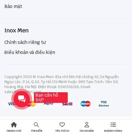
Bảo mật
Inox Men
Chính sách riêng tư
Điều khoản và điều kiện
Copyright 2023 © Inox Men. Địa chỉ liên hệ chứng từ: 24 Nguyễn
Ngọc Lộc, P.14, Q.10, Tp Hồ Chí Minh hoặc 989 Tam Trinh, Yên Sở,
Hoàng Mai, Hà Nội. Điện thoại: 0345316316. Email:
sales@inoxmen.com
Bạn cần hỗ
trợ?
TRANG CHỦ
YÊU THÍCH
TÀI KHOẢN
NGÀNH HÀNG
TÌM KIẾM