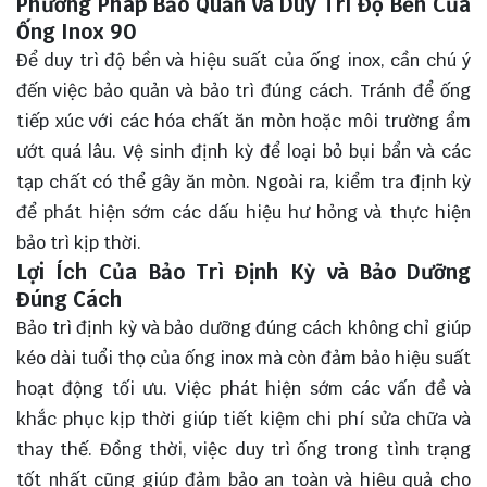
Phương Pháp Bảo Quản và Duy Trì Độ Bền Của
Ống Inox 90
Để duy trì độ bền và hiệu suất của ống inox, cần chú ý
đến việc bảo quản và bảo trì đúng cách. Tránh để ống
tiếp xúc với các hóa chất ăn mòn hoặc môi trường ẩm
ướt quá lâu. Vệ sinh định kỳ để loại bỏ bụi bẩn và các
tạp chất có thể gây ăn mòn. Ngoài ra, kiểm tra định kỳ
để phát hiện sớm các dấu hiệu hư hỏng và thực hiện
bảo trì kịp thời.
Lợi Ích Của Bảo Trì Định Kỳ và Bảo Dưỡng
Đúng Cách
Bảo trì định kỳ và bảo dưỡng đúng cách không chỉ giúp
kéo dài tuổi thọ của ống inox mà còn đảm bảo hiệu suất
hoạt động tối ưu. Việc phát hiện sớm các vấn đề và
khắc phục kịp thời giúp tiết kiệm chi phí sửa chữa và
thay thế. Đồng thời, việc duy trì ống trong tình trạng
tốt nhất cũng giúp đảm bảo an toàn và hiệu quả cho