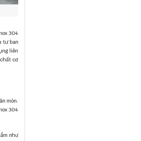
inox 304
u tư ban
ụng liên
 chất cơ
 ăn mòn.
inox 304
phẩm như