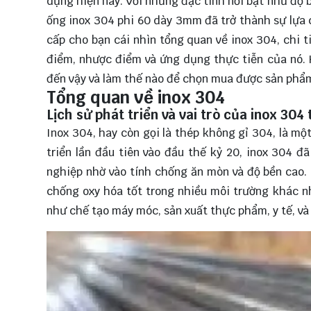
dựng hiện nay. Với những đặc tính nổi bật như độ 
ống inox 304 phi 60 dày 3mm đã trở thành sự lựa 
cấp cho bạn cái nhìn tổng quan về inox 304, chi
điểm, nhược điểm và ứng dụng thực tiễn của nó.
đến vậy và làm thế nào để chọn mua được sản phẩm
Tổng quan về inox 304
Lịch sử phát triển và vai trò của inox 304
Inox 304, hay còn gọi là thép không gỉ 304, là mộ
triển lần đầu tiên vào đầu thế kỷ 20, inox 304 
nghiệp nhờ vào tính chống ăn mòn và độ bền cao.
chống oxy hóa tốt trong nhiều môi trường khác nh
như chế tạo máy móc, sản xuất thực phẩm, y tế, và