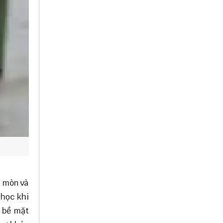
n mòn và
 học khi
à bề mặt