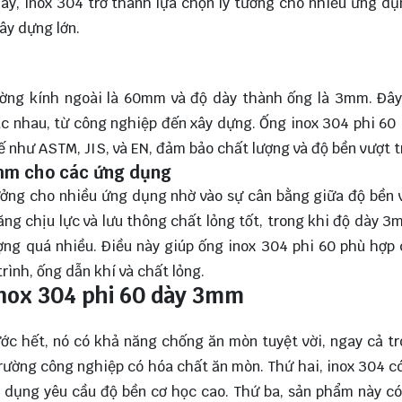
ày, inox 304 trở thành lựa chọn lý tưởng cho nhiều ứng d
ây dựng lớn.
ờng kính ngoài là 60mm và độ dày thành ống là 3mm. Đây 
ác nhau, từ công nghiệp đến xây dựng. Ống inox 304 phi 6
 như ASTM, JIS, và EN, đảm bảo chất lượng và độ bền vượt tr
3mm cho các ứng dụng
ưởng cho nhiều ứng dụng nhờ vào sự cân bằng giữa độ bền 
g chịu lực và lưu thông chất lỏng tốt, trong khi độ dày 
ợng quá nhiều. Điều này giúp ống inox 304 phi 60 phù hợp
ình, ống dẫn khí và chất lỏng.
inox 304 phi 60 dày 3mm
ước hết, nó có khả năng chống ăn mòn tuyệt vời, ngay cả t
rường công nghiệp có hóa chất ăn mòn. Thứ hai, inox 304 c
g dụng yêu cầu độ bền cơ học cao. Thứ ba, sản phẩm này c