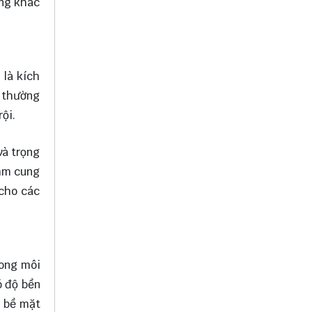
ụng khác
là kích
0 thường
ội.
và trọng
3mm cung
 cho các
rong môi
ó độ bền
ó bề mặt