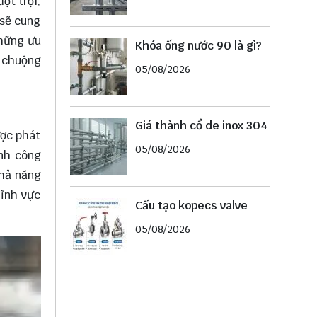
ợt trội,
 sẽ cung
những ưu
Khóa ống nước 90 là gì?
a chuộng
05/08/2026
Giá thành cổ de inox 304
ược phát
05/08/2026
ành công
khả năng
lĩnh vực
Cấu tạo kopecs valve
05/08/2026