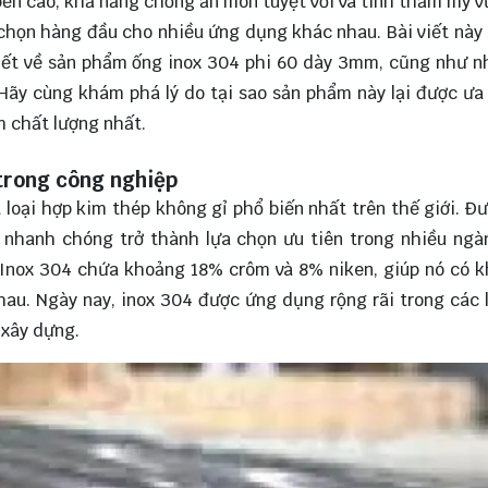
bền cao, khả năng chống ăn mòn tuyệt vời và tính thẩm mỹ vư
chọn hàng đầu cho nhiều ứng dụng khác nhau. Bài viết này
 tiết về sản phẩm ống inox 304 phi 60 dày 3mm, cũng như 
 Hãy cùng
khám phá
lý do tại sao sản phẩm này lại được ư
 chất lượng nhất.
 trong công nghiệp
t loại hợp kim thép không gỉ phổ biến nhất trên thế giới. Đ
đã nhanh chóng trở thành lựa chọn ưu tiên trong nhiều ng
 Inox 304 chứa khoảng 18% crôm và 8% niken, giúp nó có 
au. Ngày nay, inox 304 được ứng dụng rộng rãi trong các 
 xây dựng.