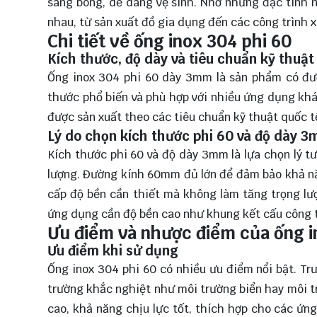
sáng bóng, dễ dàng vệ sinh. Nhờ những đặc tính n
nhau, từ sản xuất đồ gia dụng đến các công trình x
Chi tiết về ống inox 304 phi 60
Kích thước, độ dày và tiêu chuẩn kỹ thuật
Ống inox 304 phi 60 dày 3mm là sản phẩm có đư
thước phổ biến và phù hợp với nhiều ứng dụng kh
được sản xuất theo các tiêu chuẩn kỹ thuật quốc tế
Lý do chọn kích thước phi 60 và độ dày 
Kích thước phi 60 và độ dày 3mm là lựa chọn lý t
lượng. Đường kính 60mm đủ lớn để đảm bảo khả năn
cấp độ bền cần thiết mà không làm tăng trọng lư
ứng dụng cần độ bền cao như khung kết cấu công tr
Ưu điểm và nhược điểm của ống 
Ưu điểm khi sử dụng
Ống inox 304 phi 60 có nhiều ưu điểm nổi bật. Tr
trường khắc nghiệt như môi trường biển hay môi t
cao, khả năng chịu lực tốt, thích hợp cho các ứn