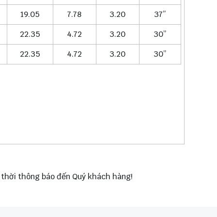
19.05
7.78
3.20
37”
22.35
4.72
3.20
30”
22.35
4.72
3.20
30”
p thời thông báo đến Quý khách hàng!