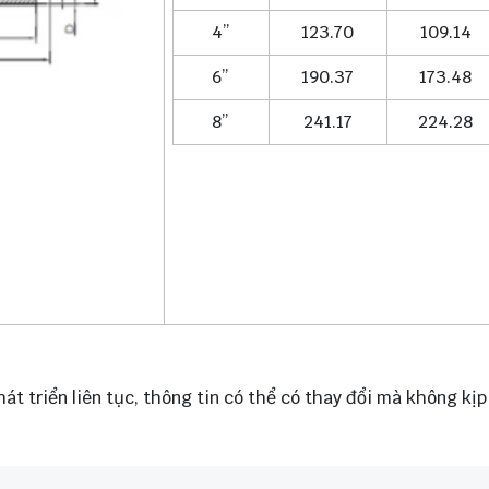
4”
123.70
109.14
6”
190.37
173.48
8”
241.17
224.28
át triển liên tục, thông tin có thể có thay đổi mà không kị