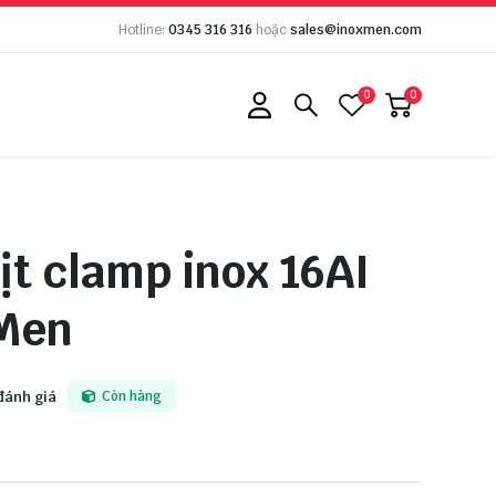
Hotline:
0345 316 316
hoặc
sales@inoxmen.com
0
0
ịt clamp inox 16AI
 Men
đánh giá
Còn hàng