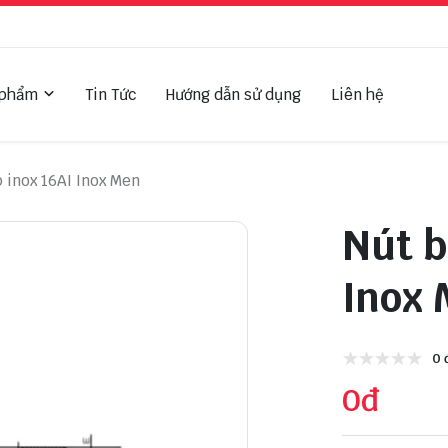
 phẩm
Tin Tức
Hướng dẫn sử dụng
Liên hệ
 inox 16AI Inox Men
Nút b
Inox
0 
0đ