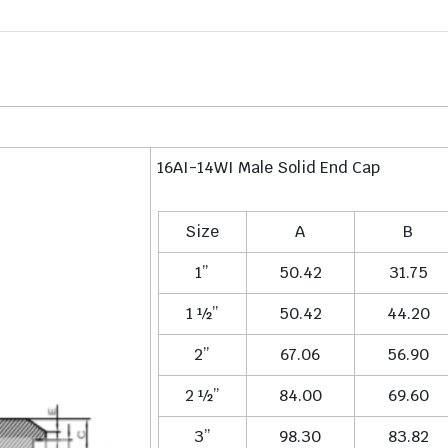
16AI-14WI Male Solid End Cap
Size
A
B
1”
50.42
31.75
1 ½”
50.42
44.20
2”
67.06
56.90
2 ½”
84.00
69.60
3”
98.30
83.82