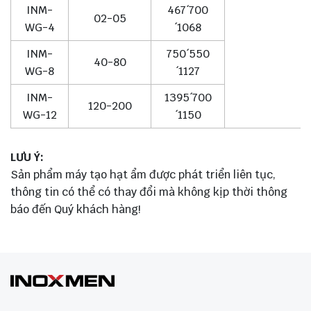
INM-
467´700
02-05
WG-4
´1068
INM-
750´550
40-80
WG-8
´1127
INM-
1395´700
120-200
WG-12
´1150
LƯU Ý:
Sản phẩm máy tạo hạt ẩm được phát triển liên tục,
thông tin có thể có thay đổi mà không kịp thời thông
báo đến Quý khách hàng!