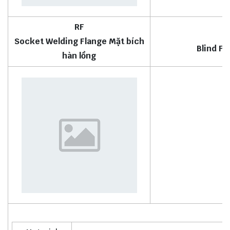
RF
Socket Welding Flange Mặt bích
Blind Fl
hàn lồng