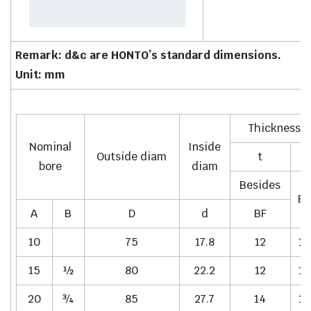
Remark: d&c are HONTO’s standard dimensions.
Unit: mm
Thickness
Nominal
Inside
Outside diam
t
t
bore
diam
Besides
BF
A
B
D
d
BF
10
75
17.8
12
12
15
½
80
22.2
12
12
20
¾
85
27.7
14
14