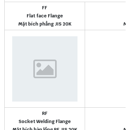
FF
Flat face Flange
Mặt bích phẳng JIS 20K
Mặ
RF
Socket Welding Flange
Mặt bích hàn lồng RF JIS 20K
Mặ