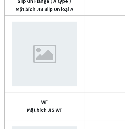
Slip On Flange ( A type )
Mặt bích JIS Slip On loại A
M
WF
Mặt bích JIS WF