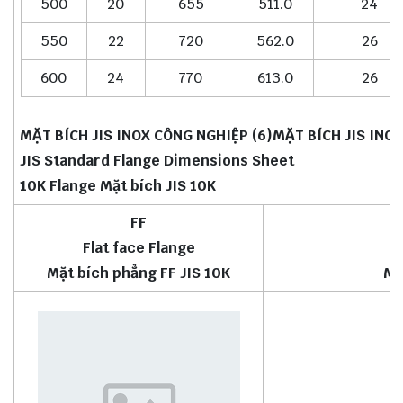
500
20
655
511.0
24
550
22
720
562.0
26
600
24
770
613.0
26
MẶT BÍCH JIS INOX CÔNG NGHIỆP (6)MẶT BÍCH JIS INO
JIS Standard Flange Dimensions Sheet
10K Flange Mặt bích JIS 10K
FF
Flat face Flange
Mặt bích phẳng FF JIS 10K
Mặ