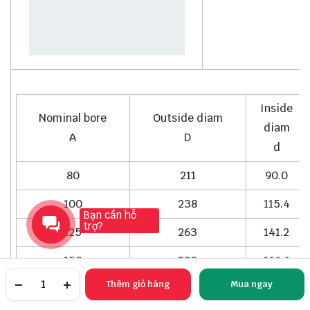
Inside
Nominal bore
Outside diam
diam
A
D
d
80
211
90.0
100
238
115.4
Bạn cần hỗ
trợ?
125
263
141.2
150
290
166.6
Thêm giỏ hàng
Mua ngay
200
342
218.0
TRANG CHỦ
YÊU THÍCH
TÀI KHOẢN
NGÀNH HÀNG
TÌM KIẾM