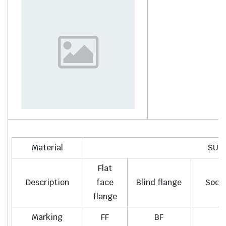
Material
SUS 
Flat
Description
face
Blind flange
Socke
flange
Marking
FF
BF