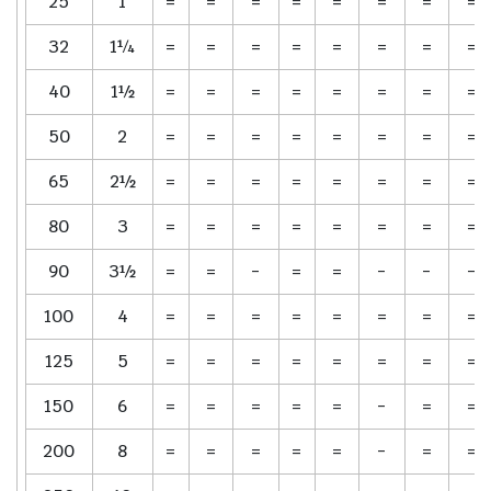
25
1
=
=
=
=
=
=
=
=
32
1¼
=
=
=
=
=
=
=
=
40
1½
=
=
=
=
=
=
=
=
50
2
=
=
=
=
=
=
=
=
65
2½
=
=
=
=
=
=
=
=
80
3
=
=
=
=
=
=
=
=
90
3½
=
=
-
=
=
-
-
-
100
4
=
=
=
=
=
=
=
=
125
5
=
=
=
=
=
=
=
=
150
6
=
=
=
=
=
-
=
=
200
8
=
=
=
=
=
-
=
=