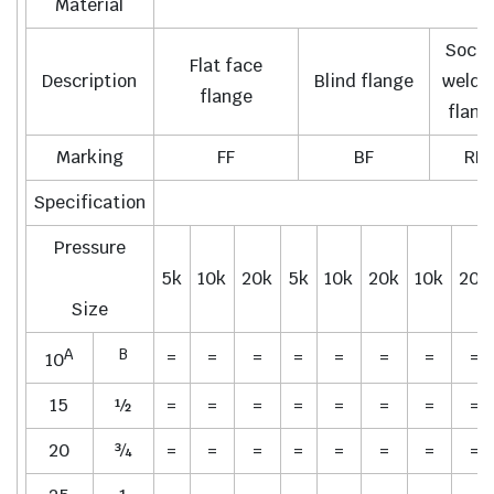
Material
Socke
Flat face
Description
Blind flange
weldi
flange
flang
Marking
FF
BF
RF
Specification
J
Pressure
5k
10k
20k
5k
10k
20k
10k
20k
Size
A
B
=
=
=
=
=
=
=
=
10
15
½
=
=
=
=
=
=
=
=
20
¾
=
=
=
=
=
=
=
=