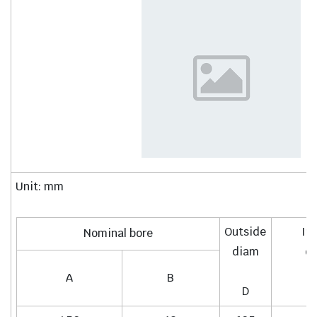
Unit: mm
Outside
In
Nominal bore
diam
d
A
B
D