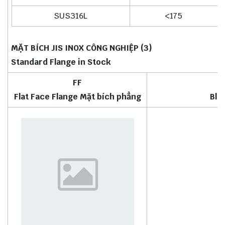
SUS316L
<175
MẶT BÍCH JIS INOX CÔNG NGHIỆP (3)
Standard Flange in Stock
FF
Flat Face Flange Mặt bích phẳng
Bli