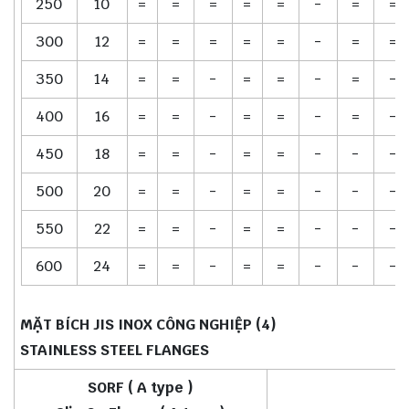
250
10
=
=
=
=
=
-
=
=
300
12
=
=
=
=
=
-
=
=
350
14
=
=
-
=
=
-
=
-
400
16
=
=
-
=
=
-
=
-
450
18
=
=
-
=
=
-
-
-
500
20
=
=
-
=
=
-
-
-
550
22
=
=
-
=
=
-
-
-
600
24
=
=
-
=
=
-
-
-
MẶT BÍCH JIS INOX CÔNG NGHIỆP (4)
STAINLESS STEEL FLANGES
SORF ( A type )