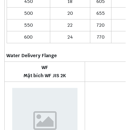
450
18
605
4
500
20
655
5
550
22
720
5
600
24
770
6
Water Delivery Flange
WF
Mặt bích WF JIS 2K
M