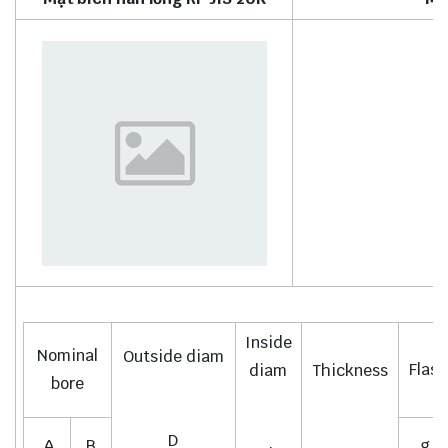
Inside
Nominal
Outside diam
Flast
diam
Thickness
bore
D
A
B
g