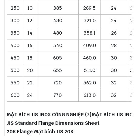
250
10
385
269.5
24
24
300
12
430
321.0
24
24
350
14
480
358.1
26
26
400
16
540
409.0
28
28
450
18
605
460.0
30
30
500
20
655
511.0
30
30
550
22
720
562.0
32
32
600
24
770
613.0
32
32
MẶT BÍCH JIS INOX CÔNG NGHIỆP (7)MẶT BÍCH JIS INOX
JIS Standard Flange Dimensions Sheet
20K Flange Mặt bích JIS 20K