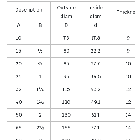
Outside
Inside
Description
Thicknes
diam
diam
t
A
B
D
d
10
75
17.8
9
15
½
80
22.2
9
20
¾
85
27.7
10
25
1
95
34.5
10
32
1¼
115
43.2
12
40
1½
120
49.1
12
50
2
130
61.1
14
65
2½
155
77.1
14