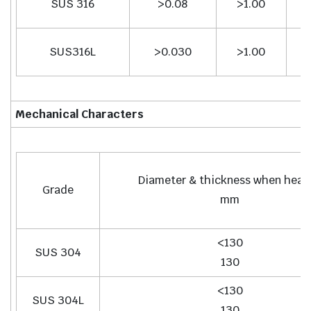
SUS 316
>0.08
>1.00
SUS316L
>0.030
>1.00
Mechanical Characters
Diameter & thickness when heat
Grade
mm
<130
SUS 304
130
<130
SUS 304L
130