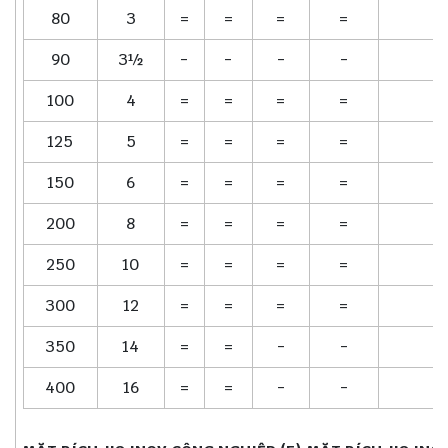
80
3
=
=
=
=
90
3½
-
-
-
-
100
4
=
=
=
=
125
5
=
=
=
=
150
6
=
=
=
=
200
8
=
=
=
=
250
10
=
=
=
=
300
12
=
=
=
=
350
14
=
=
-
-
400
16
=
=
-
-