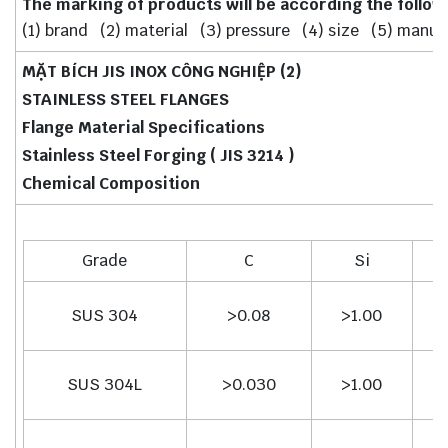
The marking of products will be according the follow
(1) brand (2) material (3) pressure (4) size (5) manuf
MẶT BÍCH JIS INOX CÔNG NGHIỆP (2)
STAINLESS STEEL FLANGES
Flange Material Specifications
Stainless Steel Forging ( JIS 3214 )
Chemical Composition
Grade
C
Si
SUS 304
>0.08
>1.00
SUS 304L
>0.030
>1.00