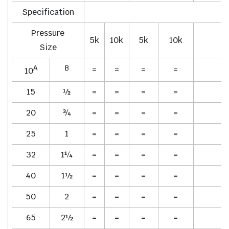
Specification
Pressure
5k
10k
5k
10k
Size
A
B
=
=
=
=
10
15
½
=
=
=
=
20
¾
=
=
=
=
25
1
=
=
=
=
32
1¼
=
=
=
=
40
1½
=
=
=
=
50
2
=
=
=
=
65
2½
=
=
=
=