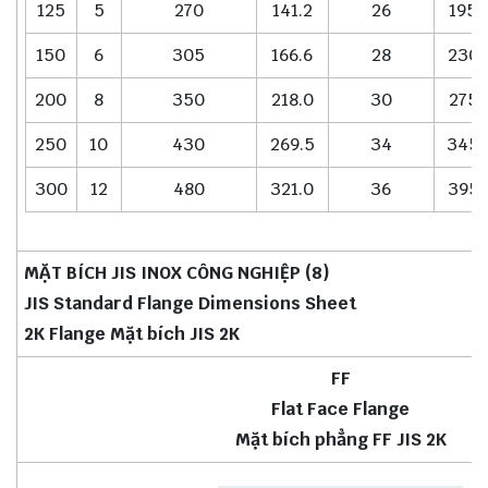
125
5
270
141.2
26
195
150
6
305
166.6
28
230
200
8
350
218.0
30
275
250
10
430
269.5
34
345
300
12
480
321.0
36
395
MẶT BÍCH JIS INOX CÔNG NGHIỆP (8)
JIS Standard Flange Dimensions Sheet
2K Flange Mặt bích JIS 2K
FF
Flat Face Flange
Mặt bích phẳng FF JIS 2K