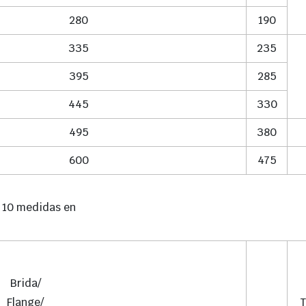
280
190
335
235
395
285
445
330
495
380
600
475
k 10 medidas en
Brida/
Flange/
T