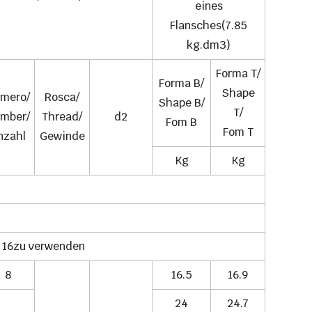
eines
Flansches(7.85
kg.dm3)
Forma T/
Forma B/
Shape
mero/
Rosca/
Shape B/
T/
mber/
Thread/
d2
Fom B
Fom T
nzahl
Gewinde
Kg
Kg
s 16zu verwenden
8
16.5
16.9
24
24.7