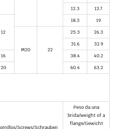
12.3
12.7
18.3
19
12
25.3
26.3
31.6
32.9
M20
22
16
38.4
40.2
20
60.4
63.2
Peso da una
brida/weight of a
flange/Gewicht
ornillos/Screws/Schrauben