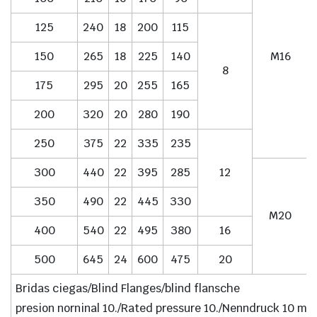
125
240
18
200
115
150
265
18
225
140
M16
8
175
295
20
255
165
200
320
20
280
190
250
375
22
335
235
300
440
22
395
285
12
350
490
22
445
330
M20
400
540
22
495
380
16
500
645
24
600
475
20
Bridas ciegas/Blind Flanges/blind flansche
presion norninal 10./Rated pressure 10./Nenndruck 10 me