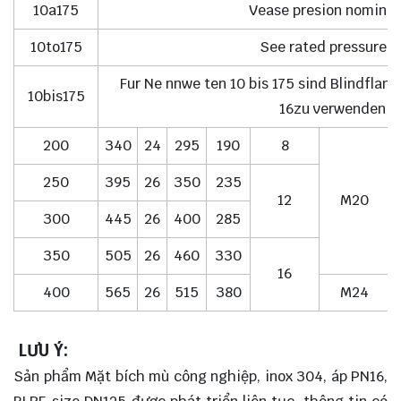
10a175
Vease presion nominal
10to175
See rated pressure 1
Fur Ne nnwe ten 10 bis 175 sind Blindflan
10bis175
16zu verwenden
200
340
24
295
190
8
250
395
26
350
235
12
M20
300
445
26
400
285
350
505
26
460
330
16
400
565
26
515
380
M24
LƯU Ý:
Sản phẩm Mặt bích mù công nghiệp, inox 304, áp PN16,