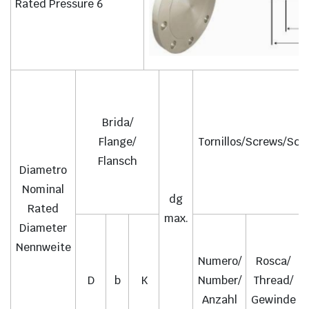
Rated Pressure 6
Brida/
Flange/
Tornillos/Screws/Sch
Flansch
Diametro
Nominal
dg
Rated
max.
Diameter
Nennweite
Numero/
Rosca/
D
b
K
Number/
Thread/
Anzahl
Gewinde