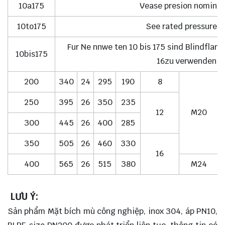
10a175
Vease presion nominal
10to175
See rated pressure 1
Fur Ne nnwe ten 10 bis 175 sind Blindflan
10bis175
16zu verwenden
200
340
24
295
190
8
250
395
26
350
235
12
M20
300
445
26
400
285
350
505
26
460
330
16
400
565
26
515
380
M24
LƯU Ý:
Sản phẩm Mặt bích mù công nghiệp, inox 304, áp PN10,