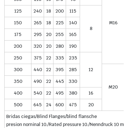
125
240
18
200
115
150
265
18
225
140
M16
8
175
295
20
255
165
200
320
20
280
190
250
375
22
335
235
300
440
22
395
285
12
350
490
22
445
330
M20
400
540
22
495
380
16
500
645
24
600
475
20
Bridas ciegas/Blind Flanges/blind flansche
presion norninal 10./Rated pressure 10./Nenndruck 10 me