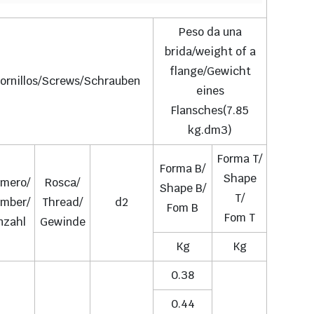
Peso da una
brida/weight of a
flange/Gewicht
ornillos/Screws/Schrauben
eines
Flansches(7.85
kg.dm3)
Forma T/
Forma B/
Shape
mero/
Rosca/
Shape B/
T/
mber/
Thread/
d2
Fom B
Fom T
nzahl
Gewinde
Kg
Kg
0.38
0.44