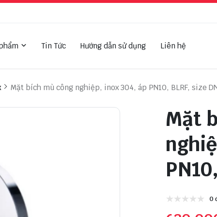
 phẩm
Tin Tức
Hướng dẫn sử dụng
Liên hệ
x
Mặt bích mù công nghiệp, inox 304, áp PN10, BLRF, size D
Mặt 
nghiệ
PN10,
0 