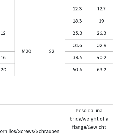
12.3
12.7
18.3
19
12
25.3
26.3
31.6
32.9
M20
22
16
38.4
40.2
20
60.4
63.2
Peso da una
brida/weight of a
flange/Gewicht
ornillos/Screws/Schrauben