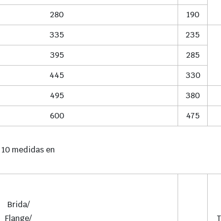
280
190
335
235
395
285
445
330
495
380
600
475
k 10 medidas en
Brida/
Flange/
T