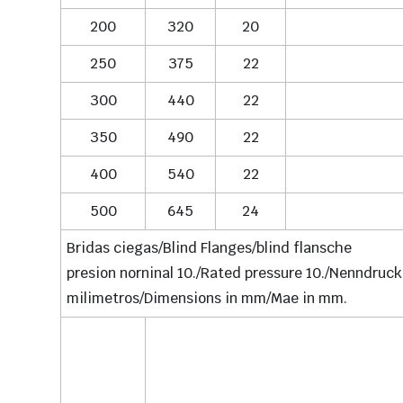
200
320
20
250
375
22
300
440
22
350
490
22
400
540
22
500
645
24
Bridas ciegas/Blind Flanges/blind flansche
presion norninal 10./Rated pressure 10./Nenndruc
milimetros/Dimensions in mm/Mae in mm.