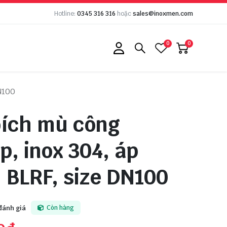
Hotline:
0345 316 316
hoặc
sales@inoxmen.com
0
0
N100
bích mù công
p, inox 304, áp
 BLRF, size DN100
đánh giá
Còn hàng