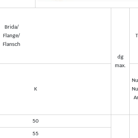
Brida/
Flange/
T
Flansch
dg
max.
Nu
K
Nu
A
50
55