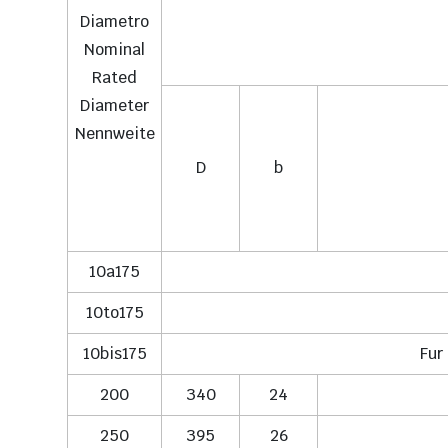
Diametro
Nominal
Rated
Diameter
Nennweite
D
b
10a175
10to175
10bis175
Fur
200
340
24
250
395
26