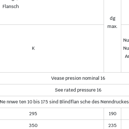
Flansch
dg
max.
Nu
K
Nu
A
Vease presion nominal 16
See rated pressure 16
 Ne nnwe ten 10 bis 175 sind Blindflan sche des Nenndrucke
295
190
350
235