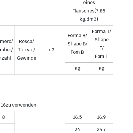
eines
Flansches(7.85
kg.dm3)
Forma T/
Forma B/
Shape
mero/
Rosca/
Shape B/
T/
mber/
Thread/
d2
Fom B
Fom T
nzahl
Gewinde
Kg
Kg
s 16zu verwenden
8
16.5
16.9
24
24.7