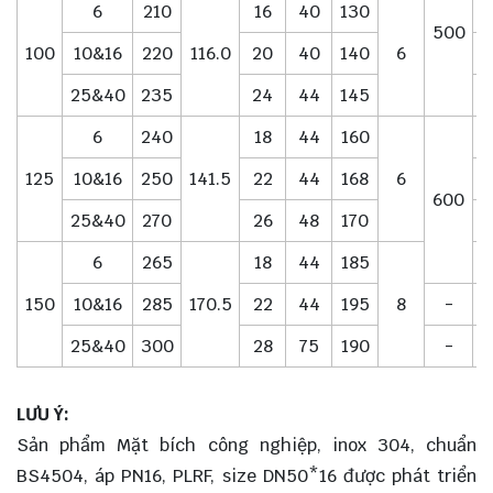
6
210
16
40
130
500
100
10&16
220
116.0
20
40
140
6
25&40
235
24
44
145
6
240
18
44
160
125
10&16
250
141.5
22
44
168
6
600
25&40
270
26
48
170
6
265
18
44
185
150
10&16
285
170.5
22
44
195
8
-
25&40
300
28
75
190
-
LƯU Ý:
Sản phẩm Mặt bích công nghiệp, inox 304, chuẩn
BS4504, áp PN16, PLRF, size DN50*16 được phát triển