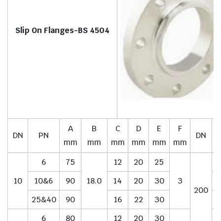
Slip On Flanges-BS 4504
A
B
C
D
E
F
DN
PN
DN
mm
mm
mm
mm
mm
mm
6
75
12
20
25
10
10&6
90
18.0
14
20
30
3
1
200
25&40
90
16
22
30
6
80
12
20
30