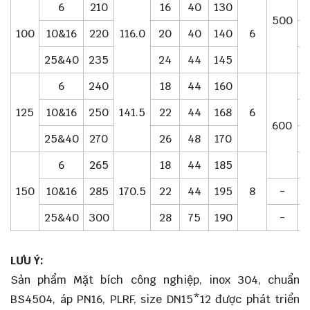
6
210
16
40
130
500
100
10&16
220
116.0
20
40
140
6
25&40
235
24
44
145
6
240
18
44
160
125
10&16
250
141.5
22
44
168
6
600
25&40
270
26
48
170
6
265
18
44
185
150
10&16
285
170.5
22
44
195
8
-
25&40
300
28
75
190
-
LƯU Ý:
Sản phẩm Mặt bích công nghiệp, inox 304, chuẩn
BS4504, áp PN16, PLRF, size DN15*12 được phát triển