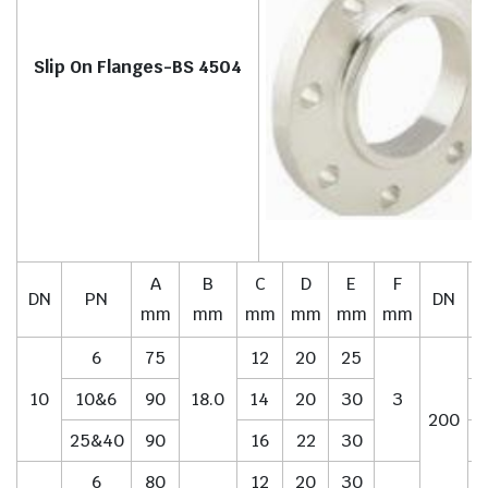
Slip On Flanges-BS 4504
A
B
C
D
E
F
DN
PN
DN
mm
mm
mm
mm
mm
mm
6
75
12
20
25
10
10&6
90
18.0
14
20
30
3
1
200
25&40
90
16
22
30
6
80
12
20
30