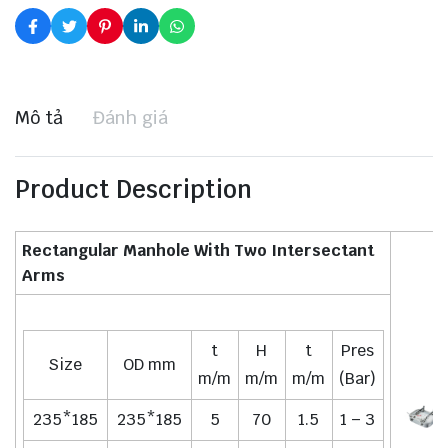
Mô tả
Đánh giá
Product Description
Rectangular Manhole With Two Intersectant
Arms
t
H
t
Pres
Size
OD mm
m/m
m/m
m/m
(Bar)
235*185
235*185
5
70
1.5
1 – 3