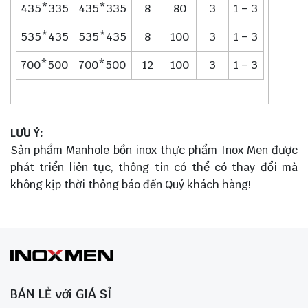
435*335
435*335
8
80
3
1 – 3
535*435
535*435
8
100
3
1 – 3
700*500
700*500
12
100
3
1 – 3
LƯU Ý:
Sản phẩm Manhole bồn inox thực phẩm Inox Men được
phát triển liên tục, thông tin có thể có thay đổi mà
không kịp thời thông báo đến Quý khách hàng!
BÁN LẺ với GIÁ SỈ