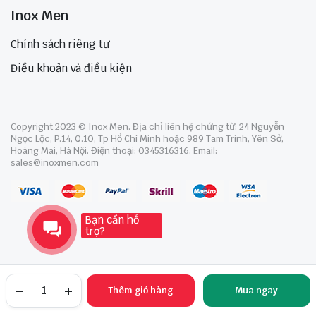
Inox Men
Chính sách riêng tư
Điều khoản và điều kiện
Copyright 2023 © Inox Men. Địa chỉ liên hệ chứng từ: 24 Nguyễn
Ngọc Lộc, P.14, Q.10, Tp Hồ Chí Minh hoặc 989 Tam Trinh, Yên Sở,
Hoàng Mai, Hà Nội. Điện thoại: 0345316316. Email:
sales@inoxmen.com
Bạn cần hỗ
trợ?
Thêm giỏ hàng
Mua ngay
TRANG CHỦ
YÊU THÍCH
TÀI KHOẢN
NGÀNH HÀNG
TÌM KIẾM