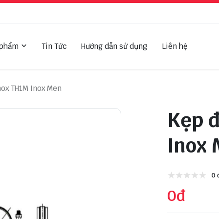
 phẩm
Tin Tức
Hướng dẫn sử dụng
Liên hệ
nox TH1M Inox Men
Kẹp đ
Inox
0 
0đ