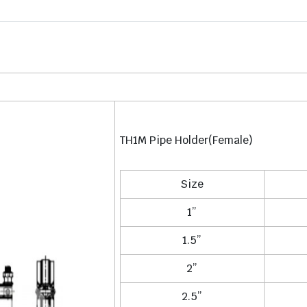
TH1M Pipe Holder(Female)
Size
1”
1.5”
2”
2.5”