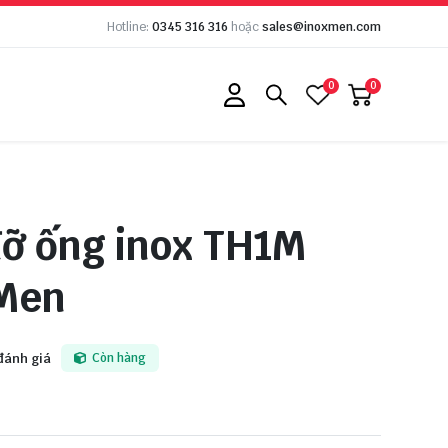
Hotline:
0345 316 316
hoặc
sales@inoxmen.com
0
0
ỡ ống inox TH1M
 Men
đánh giá
Còn hàng