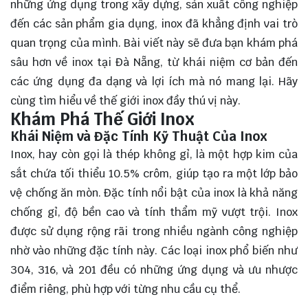
những ứng dụng trong xây dựng, sản xuất công nghiệp
đến các sản phẩm gia dụng, inox đã khẳng định vai trò
quan trọng của mình. Bài viết này sẽ đưa bạn khám phá
sâu hơn về inox tại Đà Nẵng, từ khái niệm cơ bản đến
các ứng dụng đa dạng và lợi ích mà nó mang lại. Hãy
cùng
tìm hiểu
về thế giới inox đầy thú vị này.
Khám Phá Thế Giới Inox
Khái Niệm và Đặc Tính Kỹ Thuật Của Inox
Inox, hay còn gọi là thép không gỉ, là một hợp kim của
sắt chứa tối thiểu 10.5% crôm, giúp tạo ra một lớp bảo
vệ chống ăn mòn. Đặc tính nổi bật của inox là khả năng
chống gỉ, độ bền cao và tính thẩm mỹ vượt trội. Inox
được sử dụng rộng rãi trong nhiều ngành công nghiệp
nhờ vào những đặc tính này. Các loại inox phổ biến như
304, 316, và 201 đều có những ứng dụng và ưu nhược
điểm riêng, phù hợp với từng nhu cầu cụ thể.