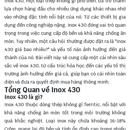
Inox 430, một loại thép không gỉ phổ biến, đã trở thành
lựa chọn hàng đầu cho nhiều ứng dụng khác nhau nhờ
vào những đặc tính nổi bật của nó. Từ các thiết bị gia
dụng đến công nghiệp nặng, inox 430 đóng vai trò quan
trọng trong việc cung cấp độ bền và khả năng chống ăn
mòn. Tuy nhiên, một câu hỏi thường được đặt ra là "Inox
430 giá bao nhiêu?" và yếu tố nào ảnh hưởng đến giá
thành của nó. Bài viết này sẽ
cung cấp
một cái nhìn sâu
sắc về inox 430, từ cấu trúc hóa học đến các yếu tố thị
trường ảnh hưởng đến giá cả, giúp bạn có cái nhìn toàn
diện và đưa ra quyết định mua hàng thông minh.
Tổng Quan về Inox 430
Inox 430 là gì?
Inox 430 thuộc dòng thép không gỉ ferritic, nổi bật với
khả năng chống ăn mòn tốt trong môi trường không
quá khắc nghiệt. Loại inox này chứa khoảng 16-18%
Crôm, mang lại độ bền và tính ổn định cao trong nhiều