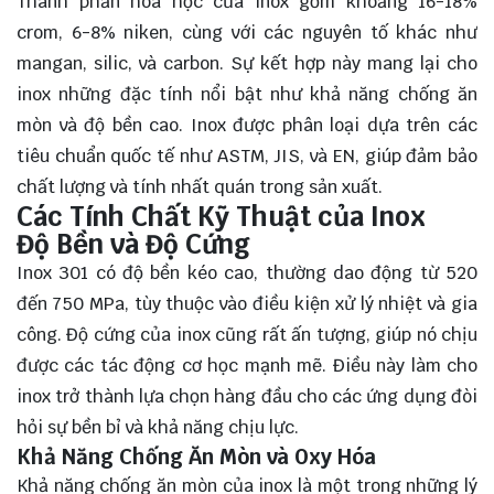
Thành phần hóa học của inox gồm khoảng 16-18%
crom, 6-8% niken, cùng với các nguyên tố khác như
mangan, silic, và carbon. Sự kết hợp này mang lại cho
inox những đặc tính nổi bật như khả năng chống ăn
mòn và độ bền cao. Inox được phân loại dựa trên các
tiêu chuẩn quốc tế như ASTM, JIS, và EN, giúp đảm bảo
chất lượng và tính nhất quán trong sản xuất.
Các Tính Chất Kỹ Thuật của Inox
Độ Bền và Độ Cứng
Inox 301 có độ bền kéo cao, thường dao động từ 520
đến 750 MPa, tùy thuộc vào điều kiện xử lý nhiệt và gia
công. Độ cứng của inox cũng rất ấn tượng, giúp nó chịu
được các tác động cơ học mạnh mẽ. Điều này làm cho
inox trở thành lựa chọn hàng đầu cho các ứng dụng đòi
hỏi sự bền bỉ và khả năng chịu lực.
Khả Năng Chống Ăn Mòn và Oxy Hóa
Khả năng chống ăn mòn của inox là một trong những lý