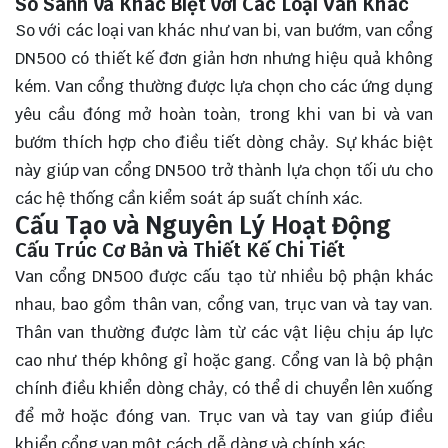
So Sánh và Khác Biệt với Các Loại Van Khác
So với các loại van khác như van bi, van bướm, van cổng
DN500 có thiết kế đơn giản hơn nhưng hiệu quả không
kém. Van cổng thường được lựa chọn cho các ứng dụng
yêu cầu đóng mở hoàn toàn, trong khi van bi và van
bướm thích hợp cho điều tiết dòng chảy. Sự khác biệt
này giúp van cổng DN500 trở thành lựa chọn tối ưu cho
các hệ thống cần kiểm soát áp suất chính xác.
Cấu Tạo và Nguyên Lý Hoạt Động
Cấu Trúc Cơ Bản và Thiết Kế Chi Tiết
Van cổng DN500 được cấu tạo từ nhiều bộ phận khác
nhau, bao gồm thân van, cổng van, trục van và tay van.
Thân van thường được làm từ các vật liệu chịu áp lực
cao như thép không gỉ hoặc gang. Cổng van là bộ phận
chính điều khiển dòng chảy, có thể di chuyển lên xuống
để mở hoặc đóng van. Trục van và tay van giúp điều
khiển cổng van một cách dễ dàng và chính xác.