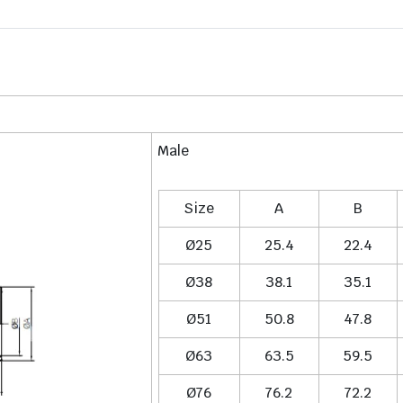
Male
Size
A
B
Ø25
25.4
22.4
Ø38
38.1
35.1
Ø51
50.8
47.8
Ø63
63.5
59.5
Ø76
76.2
72.2