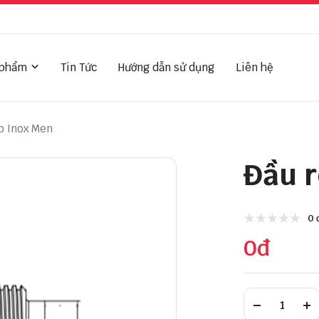
 phẩm
Tin Tức
Hướng dẫn sử dụng
Liên hệ
co Inox Men
Đầu r
0 
0đ