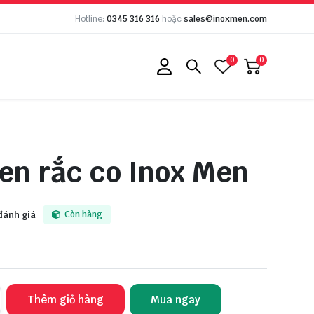
Hotline:
0345 316 316
hoặc
sales@inoxmen.com
0
0
en rắc co Inox Men
đánh giá
Còn hàng
Thêm giỏ hàng
Mua ngay