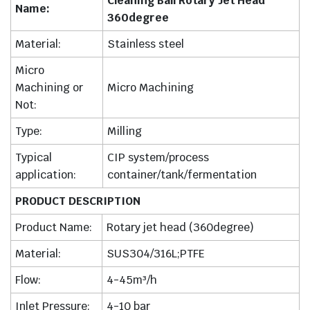
Cleaning Ball Rotary Jet Head
Name:
360degree
Material:
Stainless steel
Micro
Machining or
Micro Machining
Not:
Type:
Milling
Typical
CIP system/process
application:
container/tank/fermentation
PRODUCT DESCRIPTION
Product Name:
Rotary jet head (360degree)
Material:
SUS304/316L;PTFE
Flow:
4-45m³/h
Inlet Pressure:
4-10 bar