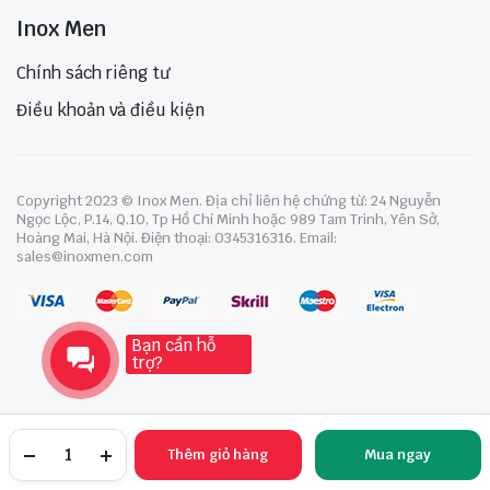
Inox Men
Chính sách riêng tư
Điều khoản và điều kiện
Copyright 2023 © Inox Men. Địa chỉ liên hệ chứng từ: 24 Nguyễn
Ngọc Lộc, P.14, Q.10, Tp Hồ Chí Minh hoặc 989 Tam Trinh, Yên Sở,
Hoàng Mai, Hà Nội. Điện thoại: 0345316316. Email:
sales@inoxmen.com
Bạn cần hỗ
trợ?
Thêm giỏ hàng
Mua ngay
TRANG CHỦ
YÊU THÍCH
TÀI KHOẢN
NGÀNH HÀNG
TÌM KIẾM