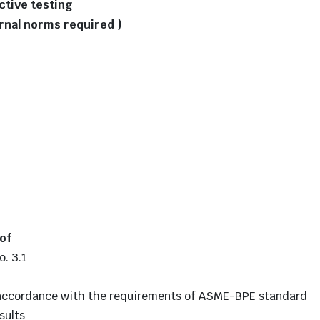
ctive testing
rnal norms required )
of
o. 3.1
 in accordance with the requirements of ASME-BPE standard
sults