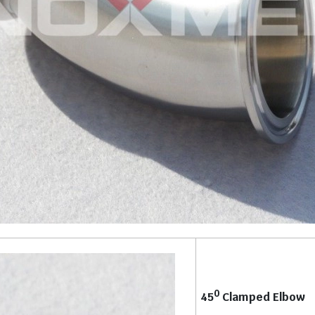
0
45
Clamp