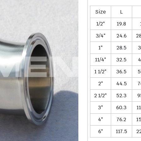
Size
L
1/2″
19.8
3/4″
24.6
2
1″
28.5
3
11/4″
32.5
4
1 1/2″
36.5
5
2″
44.5
7
2 1/2″
52.3
9
3″
60.3
1
4″
76.2
1
6″
117.5
2