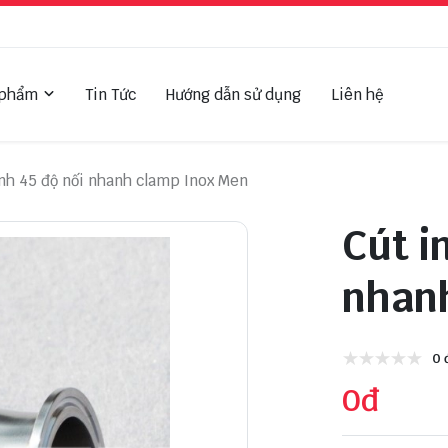
 phẩm
Tin Tức
Hướng dẫn sử dụng
Liên hệ
inh 45 độ nối nhanh clamp Inox Men
Cút i
nhan
0 
0đ