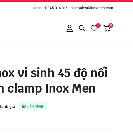
Hotline:
0345 316 316
hoặc
sales@inoxmen.com
0
0
nox vi sinh 45 độ nối
h clamp Inox Men
đánh giá
Còn hàng