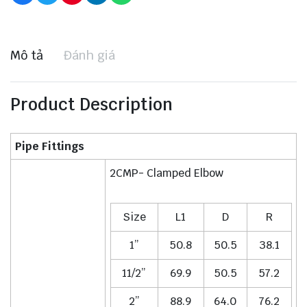
Mô tả
Đánh giá
Product Description
Pipe Fittings
2CMP- Clamped Elbow
Size
L1
D
R
1”
50.8
50.5
38.1
11/2”
69.9
50.5
57.2
2”
88.9
64.0
76.2