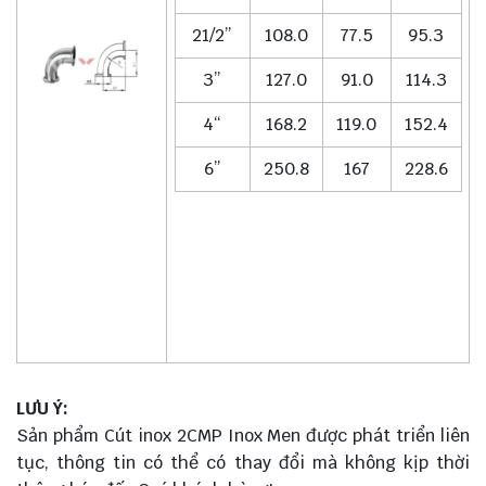
21/2”
108.0
77.5
95.3
3”
127.0
91.0
114.3
4“
168.2
119.0
152.4
6”
250.8
167
228.6
LƯU Ý:
Sản phẩm Cút inox 2CMP Inox Men được phát triển liên
tục, thông tin có thể có thay đổi mà không kịp thời