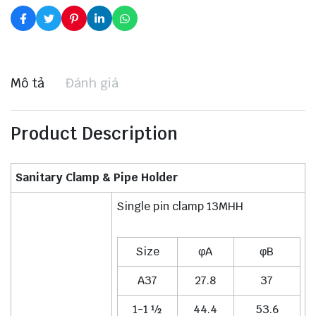
Mô tả
Đánh giá
Product Description
Sanitary Clamp & Pipe Holder
Single pin clamp 13MHH
Size
φA
φB
A37
27.8
37
1-1 ½
44.4
53.6