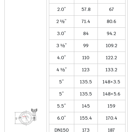
2.0”
57.8
67
2 ½”
71.4
80.6
3.0”
84
94.2
3 ½”
99
109.2
4.0”
110
122.2
4 ½”
123
133.2
5”
135.5
148×3.5
5”
135.5
148×5.6
5.5”
145
159
6.0”
155.4
170.4
DN150
173
187