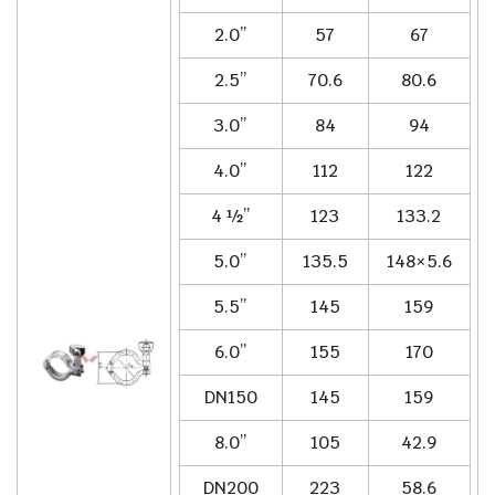
2.0”
57
67
2.5”
70.6
80.6
3.0”
84
94
4.0”
112
122
4 ½”
123
133.2
5.0”
135.5
148×5.6
5.5”
145
159
6.0”
155
170
DN150
145
159
8.0”
105
42.9
DN200
223
58.6