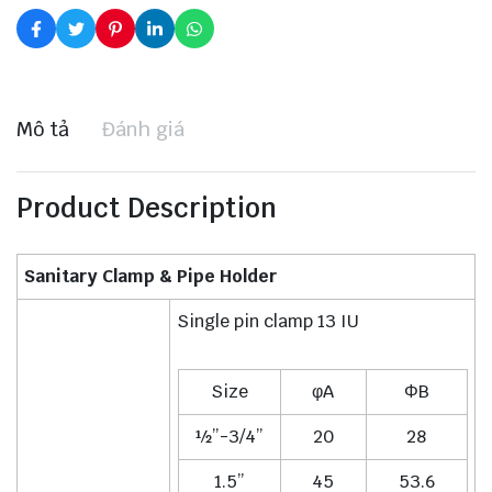
Mô tả
Đánh giá
Product Description
Sanitary Clamp & Pipe Holder
Single pin clamp 13 IU
Size
φA
ΦB
½”-3/4”
20
28
1.5”
45
53.6