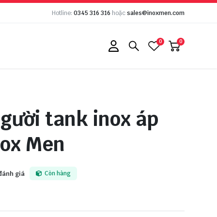
Hotline:
0345 316 316
hoặc
sales@inoxmen.com
0
0
gười tank inox áp
nox Men
đánh giá
Còn hàng