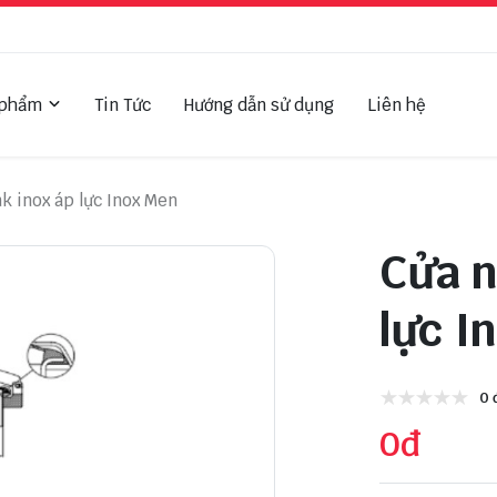
 phẩm
Tin Tức
Hướng dẫn sử dụng
Liên hệ
k inox áp lực Inox Men
Cửa n
lực I
0 
0đ