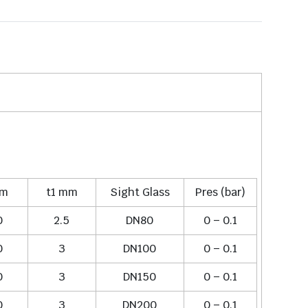
mm
t1 mm
Sight Glass
Pres (bar)
0
2.5
DN80
0 – 0.1
0
3
DN100
0 – 0.1
0
3
DN150
0 – 0.1
0
3
DN200
0 – 0.1