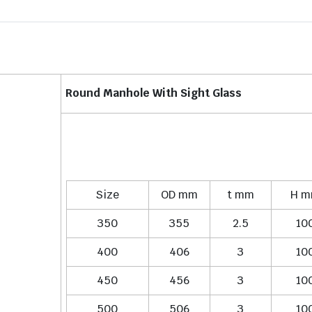
Round Manhole With Sight Glass
Size
OD mm
t mm
H 
350
355
2.5
10
400
406
3
10
450
456
3
10
500
506
3
10