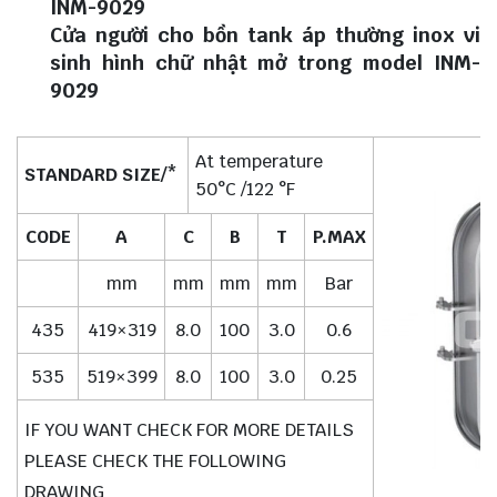
INM-9029
Cửa người cho bồn tank áp thường inox vi
sinh hình chữ nhật mở trong model INM-
9029
At temperature
STANDARD SIZE/*
50°C /122 °F
CODE
A
C
B
T
P.MAX
mm
mm
mm
mm
Bar
435
419×319
8.0
100
3.0
0.6
535
519×399
8.0
100
3.0
0.25
IF YOU WANT CHECK FOR MORE DETAILS
PLEASE CHECK THE FOLLOWING
DRAWING