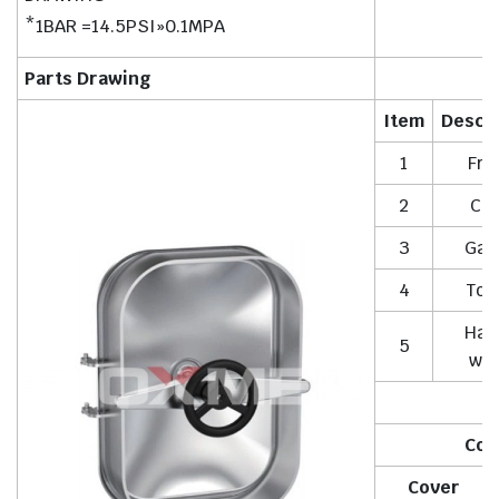
*1BAR =14.5PSI»0.1MPA
Parts Drawing
Item
Descri
1
Fra
2
Cov
3
Gas
4
Tog
Han
5
whe
Cov
Cover